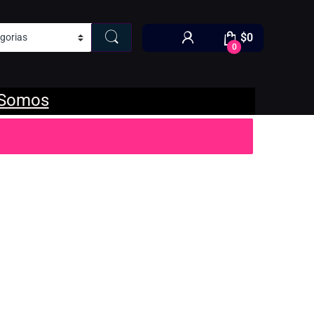
$
0
0
 Somos