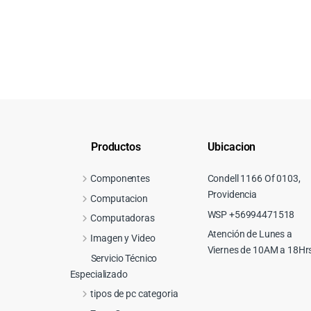
Productos
Ubicacion
Componentes
Condell 1166 Of 0103,
Providencia
Computacion
WSP +56994471518
Computadoras
Atención de Lunes a
Imagen y Video
Viernes de 10AM a 18Hr
Servicio Técnico
Especializado
tipos de pc categoria