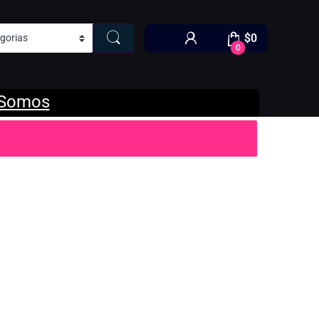
$
0
0
 Somos