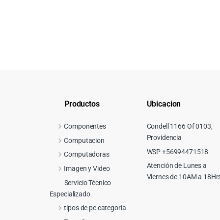
Productos
Ubicacion
Componentes
Condell 1166 Of 0103,
Providencia
Computacion
WSP +56994471518
Computadoras
Atención de Lunes a
Imagen y Video
Viernes de 10AM a 18Hr
Servicio Técnico
Especializado
tipos de pc categoria