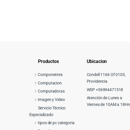
Productos
Ubicacion
Componentes
Condell 1166 Of 0103,
Providencia
Computacion
WSP +56994471518
Computadoras
Atención de Lunes a
Imagen y Video
Viernes de 10AM a 18Hr
Servicio Técnico
Especializado
tipos de pc categoria