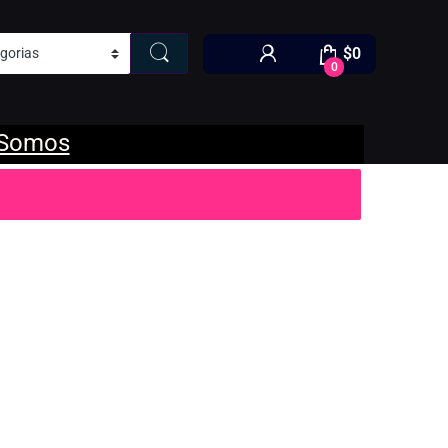
$
0
0
 Somos