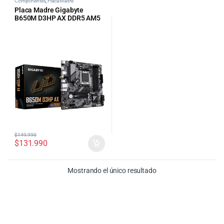
Componentes
,
Placa Madre
Placa Madre Gigabyte
B650M D3HP AX DDR5 AM5
$
149.990
$
131.990
Mostrando el único resultado