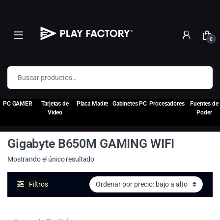
0
Buscar por:
PC GAMER
Tarjetas de
Placa Madre
Gabinetes PC
Procesadores
Fuentes de
Video
Poder
Gigabyte B650M GAMING WIFI
Mostrando el único resultado
Filtros