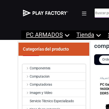
Búsqueda
PC ARMADOS
Tienda
compu
Categorías del producto
Componentes
Computacion
Alta
,
am
PC Ga
Computadoras
9600
Imagen y Video
DDR5
Servicio Técnico Especializado