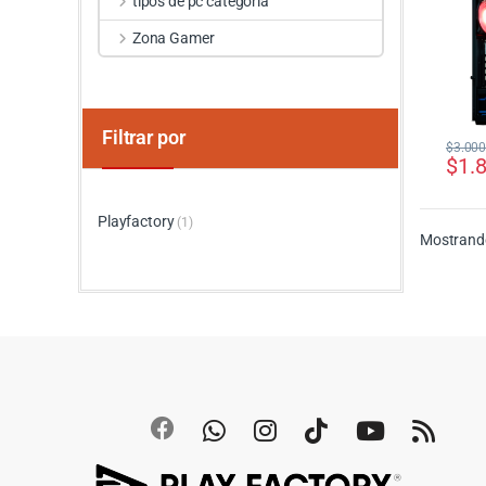
tipos de pc categoria
Zona Gamer
Filtrar por
$
3.000
$
1.
Playfactory
(1)
Mostrando