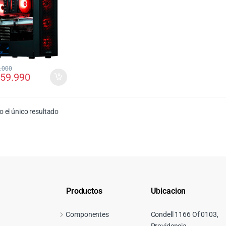
.000
859.990
 el único resultado
Productos
Ubicacion
Componentes
Condell 1166 Of 0103,
Providencia