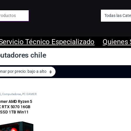
 de:
Servicio Técnico Especializado
Quienes
tadores chile
5
,
Computadoras
,
PC GAMER
mer AMD Ryzen 5
X RTX 5070 16GB
 SSD 1TB Win11