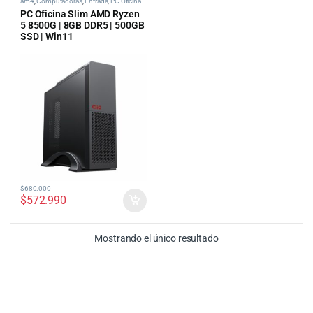
am4
,
Computadoras
,
Entrada
,
PC Oficina
PC Oficina Slim AMD Ryzen
5 8500G | 8GB DDR5 | 500GB
SSD | Win11
$
680.000
$
572.990
Mostrando el único resultado