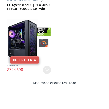
am4
,
Computadoras
,
PC GAMER
,
PC
Gamer AMD
,
tipos de pc categoria
PC Ryzen 5 5500 | RTX 3050
| 16GB | 500GB SSD | Win11
SUPER OFERTA
$
830.000
$
724.590
Mostrando el único resultado