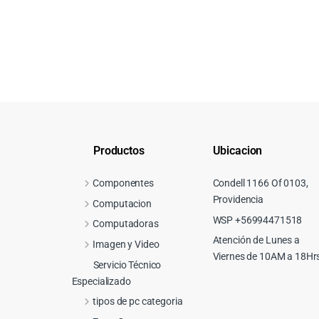
Productos
Ubicacion
Componentes
Condell 1166 Of 0103,
Providencia
Computacion
WSP +56994471518
Computadoras
Atención de Lunes a
Imagen y Video
Viernes de 10AM a 18Hr
Servicio Técnico
Especializado
tipos de pc categoria