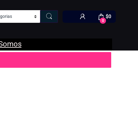
$
0
0
 Somos