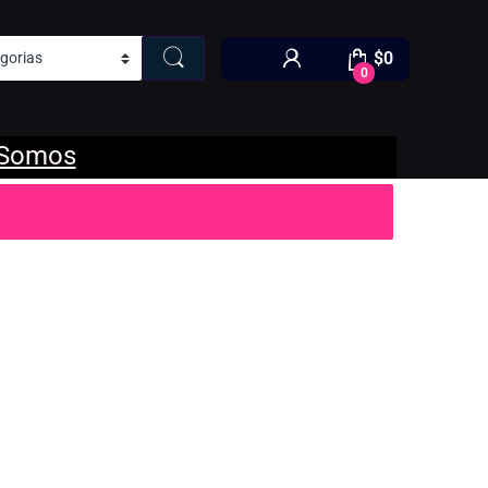
$
0
0
 Somos