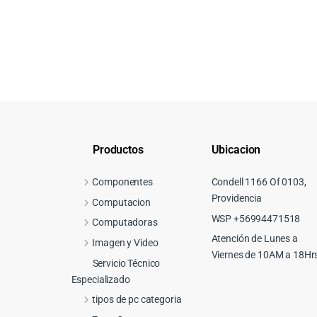
Productos
Ubicacion
Componentes
Condell 1166 Of 0103,
Providencia
Computacion
WSP +56994471518
Computadoras
Atención de Lunes a
Imagen y Video
Viernes de 10AM a 18Hr
Servicio Técnico
Especializado
tipos de pc categoria