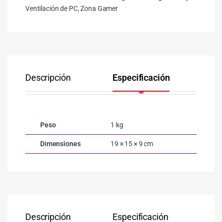
Ventilación de PC
,
Zona Gamer
Descripción
Especificación
Co
Peso
1 kg
Dimensiones
19 × 15 × 9 cm
Descripción
Especificación
Co