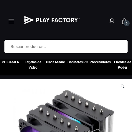
0
Buscar por:
PC GAMER
Tarjetas de
Placa Madre
Gabinetes PC
Procesadores
Fuentes de
Video
Poder
🔍