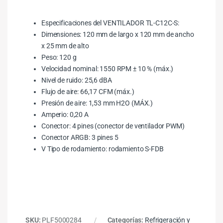
Especificaciones del VENTILADOR TL-C12C-S:
Dimensiones: 120 mm de largo x 120 mm de ancho
x 25 mm de alto
Peso: 120 g
Velocidad nominal: 1550 RPM ± 10 % (máx.)
Nivel de ruido: 25,6 dBA
Flujo de aire: 66,17 CFM (máx.)
Presión de aire: 1,53 mm H2O (MÁX.)
Amperio: 0,20 A
Conector: 4 pines (conector de ventilador PWM)
Conector ARGB: 3 pines 5
V Tipo de rodamiento: rodamiento S-FDB
SKU:
PLF5000284
Categorías:
Refrigeración y