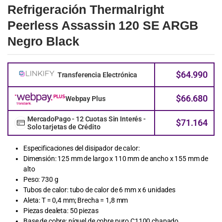
Refrigeración Thermalright
Peerless Assassin 120 SE ARGB
Negro Black
$
64.990
Transferencia Electrónica
$
66.680
Webpay Plus
MercadoPago - 12 Cuotas Sin Interés -
$
71.164
Solo tarjetas de Crédito
Especificaciones del disipador de calor:
Dimensión: 125 mm de largo x 110 mm de ancho x 155 mm de
alto
Peso: 730 g
Tubos de calor: tubo de calor de 6 mm x 6 unidades
Aleta: T = 0,4 mm; Brecha = 1,8 mm
Piezas dealeta: 50 piezas
Base de cobre: ​​níquel de cobre puro C1100 chapado