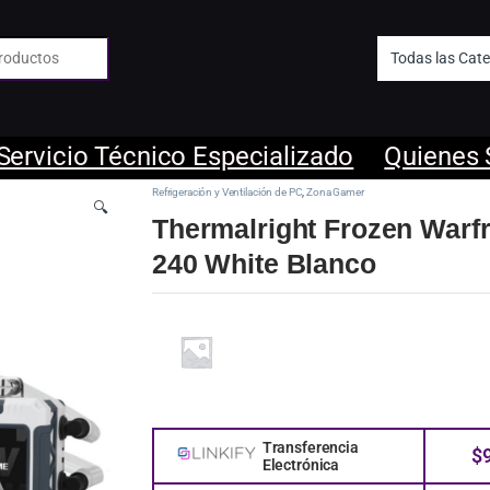
 de:
Servicio Técnico Especializado
Quienes
Refrigeración y Ventilación de PC
,
Zona Gamer
🔍
Thermalright Frozen Warf
240 White Blanco
Transferencia
$
Electrónica