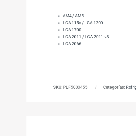
AM4 / AM5
LGA 115x / LGA 1200
LGA 1700
LGA 2011 / LGA 2011-v3
LGA 2066
SKU:
PLF5000455
Categorías:
Refri