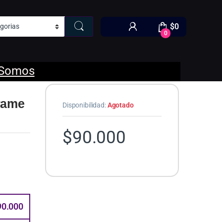
$
0
0
 Somos
rame
Disponibilidad:
Agotado
$
90.000
90.000