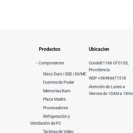
Productos
Ubicacion
Componentes
Condell 1166 Of 0103,
Providencia
Disco Duro | SSD | NVME
WSP +56994471518
Fuentes de Poder
Atención de Lunes a
Memorias Ram
Viernes de 10AM a 18Hr
Placa Madre
Procesadores
Refrigeración y
Ventilación de PC
Tarjetas de Video