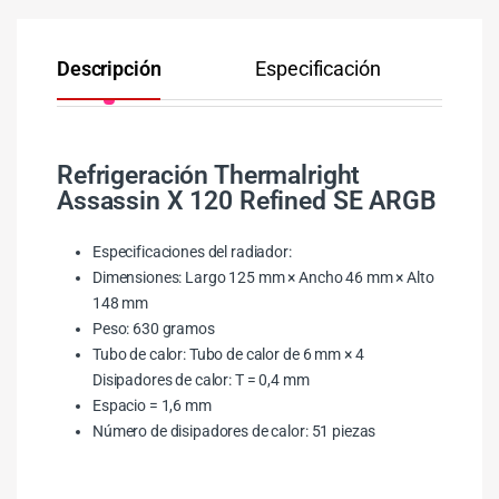
Descripción
Especificación
Co
Refrigeración Thermalright
Assassin X 120 Refined SE ARGB
Especificaciones del radiador:
Dimensiones: Largo 125 mm × Ancho 46 mm × Alto
148 mm
Peso: 630 gramos
Tubo de calor: Tubo de calor de 6 mm × 4
Disipadores de calor: T = 0,4 mm
Espacio = 1,6 mm
Número de disipadores de calor: 51 piezas