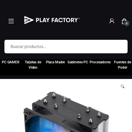
0
Buscar por:
PC GAMER
Tarjetas de
Placa Madre
Gabinetes PC
Procesadores
Fuentes de
Video
Poder
🔍