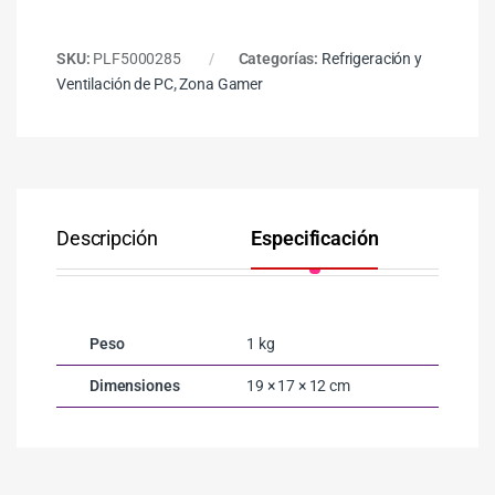
SKU:
PLF5000285
Categorías:
Refrigeración y
Ventilación de PC
,
Zona Gamer
Descripción
Especificación
Co
Peso
1 kg
Dimensiones
19 × 17 × 12 cm