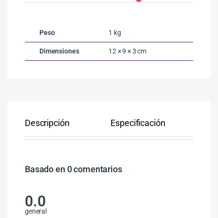
Peso
1 kg
Dimensiones
12 × 9 × 3 cm
Descripción
Especificación
Co
Basado en 0 comentarios
0.0
general