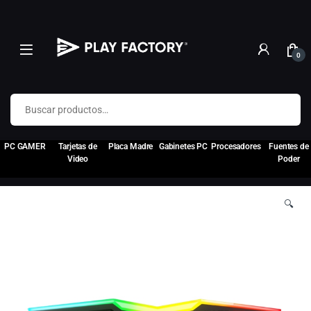
0
Buscar por:
PC GAMER
Tarjetas de
Placa Madre
Gabinetes PC
Procesadores
Fuentes de
Video
Poder
🔍