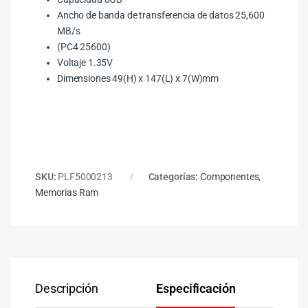
Ancho de banda de transferencia de datos 25,600
MB/s
(PC4 25600)
Voltaje 1.35V
Dimensiones 49(H) x 147(L) x 7(W)mm
SKU:
PLF5000213
Categorías:
Componentes
,
Memorias Ram
Descripción
Especificación
Co