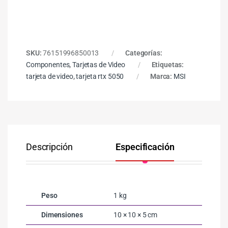
SKU:
76151996850013
Categorías:
Componentes
,
Tarjetas de Video
Etiquetas:
tarjeta de video
,
tarjeta rtx 5050
Marca:
MSI
Descripción
Especificación
Co
Peso
1 kg
Dimensiones
10 × 10 × 5 cm