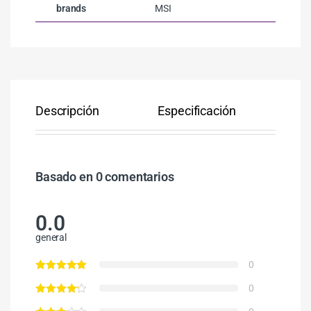
brands
MSI
Descripción
Especificación
Co
Basado en 0 comentarios
0.0
general
0
0