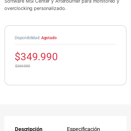
Software MSI Center y Afterburner para monitoreo y
overclocking personalizado.
Disponibilidad:
Agotado
$
349.990
$
360.000
Descripción
Especificación
Co