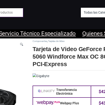
 de:
Servicio Técnico Especializado
Quienes
Componentes
,
Tarjetas de Video
🔍
Tarjeta de Video GeForce
5060 Windforce Max OC 8
PCI-Express
Transferencia
$
4
Electrónica
$
4
Webpay Plus