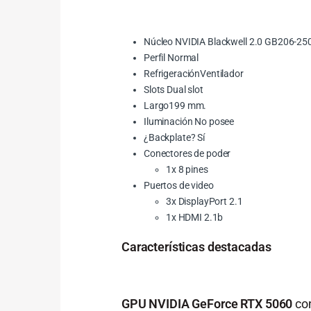
Núcleo NVIDIA Blackwell 2.0 GB206-25
Perfil Normal
RefrigeraciónVentilador
Slots Dual slot
Largo199 mm.
Iluminación No posee
¿Backplate? Sí
Conectores de poder
1x 8 pines
Puertos de video
3x DisplayPort 2.1
1x HDMI 2.1b
Características destacadas
GPU NVIDIA GeForce RTX 5060
con