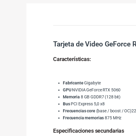
Tarjeta de Video GeForce
Características:
Fabricante
Gigabyte
GPU
NVIDIA GeForce RTX 5060
Memoria
8 GB GDDR7 (128 bit)
Bus
PCI Express 5,0 x8
Frecuencias core
(base / boost / OC)2
Frecuencia memorias
875 MHz
Especificaciones secundarias