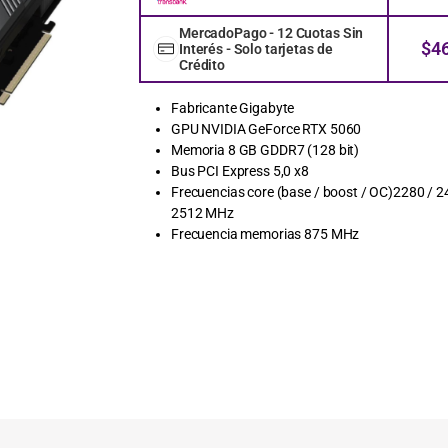
MercadoPago - 12 Cuotas Sin
$
4
Interés - Solo tarjetas de
Crédito
Fabricante Gigabyte
GPU NVIDIA GeForce RTX 5060
Memoria 8 GB GDDR7 (128 bit)
Bus PCI Express 5,0 x8
Frecuencias core (base / boost / OC)2280 / 2
2512 MHz
Frecuencia memorias 875 MHz