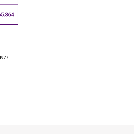
65.364
497 /