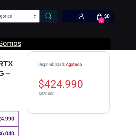
$
0
0
 Somos
 RTX
Disponibilidad:
Agotado
G –
$
424.990
$
520.000
24.990
36.040