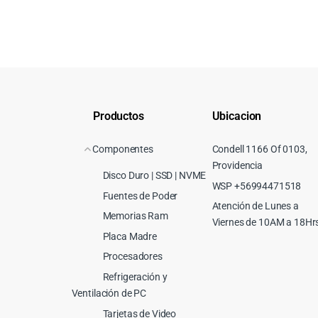
Productos
Ubicacion
Componentes
Condell 1166 Of 0103,
Providencia
Disco Duro | SSD | NVME
WSP +56994471518
Fuentes de Poder
Atención de Lunes a
Memorias Ram
Viernes de 10AM a 18Hr
Placa Madre
Procesadores
Refrigeración y
Ventilación de PC
Tarjetas de Video