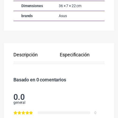
Dimensiones
36 × 7 × 22 cm
brands
Asus
Descripción
Especificación
Co
Basado en 0 comentarios
0.0
general
0