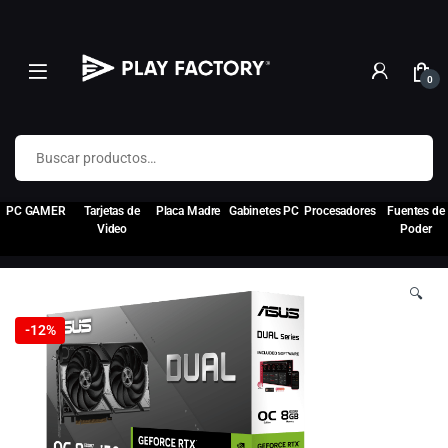
0
Buscar por:
PC GAMER
Tarjetas de
Placa Madre
Gabinetes PC
Procesadores
Fuentes de
Video
Poder
🔍
-
12%