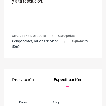
y alta resolución.
SKU:
75675670529065
Categorías:
Componentes
,
Tarjetas de Video
Etiqueta:
rtx
5060
Descripción
Especificación
Co
Peso
1 kg