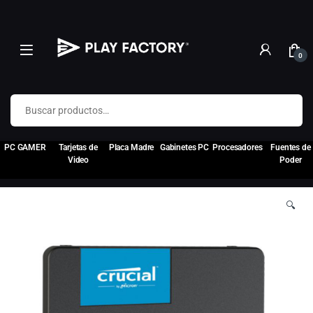
0
Buscar por:
PC GAMER
Tarjetas de
Placa Madre
Gabinetes PC
Procesadores
Fuentes de
Video
Poder
🔍