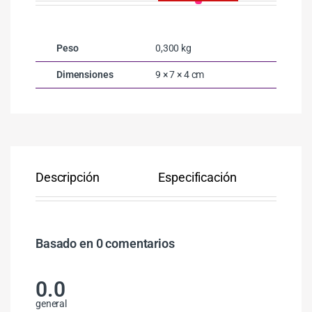
Peso
0,300 kg
Dimensiones
9 × 7 × 4 cm
Descripción
Especificación
Co
Basado en 0 comentarios
0.0
general