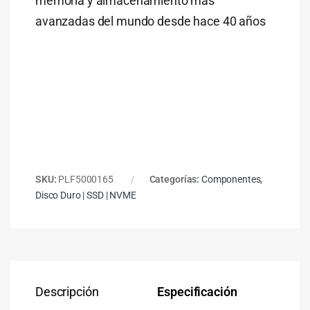
memoria y almacenamiento más
avanzadas del mundo desde hace 40 años
SKU:
PLF5000165
Categorías:
Componentes
,
Disco Duro | SSD | NVME
Descripción
Especificación
Co