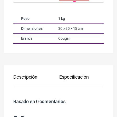
Peso
1 kg
Dimensiones
30 × 30 × 15 cm
brands
Cougar
Descripción
Especificación
Co
Basado en 0 comentarios