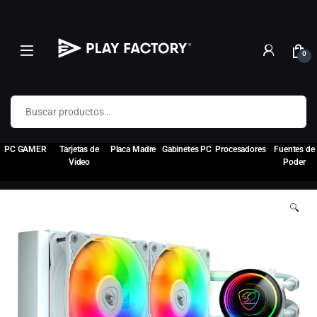
0
Buscar por:
PC GAMER
Tarjetas de
Placa Madre
Gabinetes PC
Procesadores
Fuentes de
Video
Poder
🔍