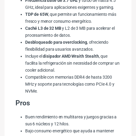
Frecuencia base de 3.7 GHz
y turbo de hasta 4.5
GHz, ideal para aplicaciones exigentes y gaming.
TDP de 65W
, que permite un funcionamiento más
fresco y menor consumo energético.
Caché L3 de 32 MB
y L2 de 3 MB para acelerar el
procesamiento de datos.
Desbloqueado para overclocking
, ofreciendo
flexibilidad para usuarios avanzados.
Incluye el
disipador AMD Wraith Stealth
, que
facilita la refrigeración sin necesidad de comprar un
cooler adicional.
Compatible con memorias DDR4 de hasta 3200
MHz y soporte para tecnologías como PCIe 4.0 y
NVMe.
Pros
Buen rendimiento en multitarea y juegos gracias a
sus 6 núcleos y 12 hilos.
Bajo consumo energético que ayuda a mantener