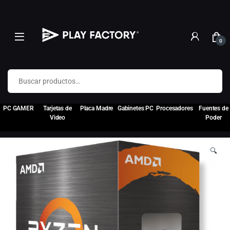
0
Buscar por:
PC GAMER
Tarjetas de
Placa Madre
Gabinetes PC
Procesadores
Fuentes de
Video
Poder
🔍