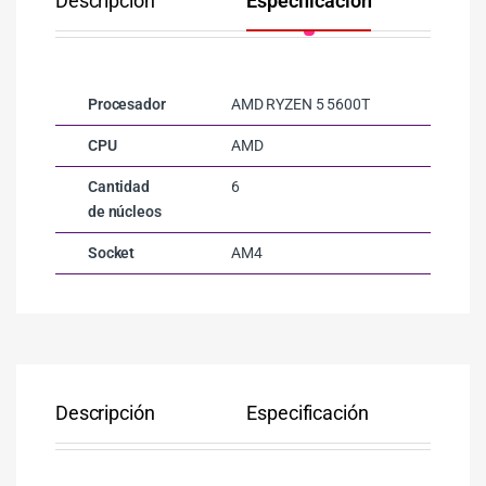
Descripción
Especificación
Co
Procesador
AMD RYZEN 5 5600T
CPU
AMD
Cantidad
6
de núcleos
Socket
AM4
Descripción
Especificación
Co