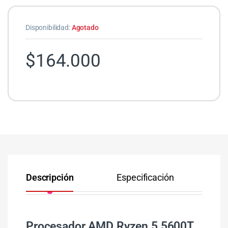
Disponibilidad:
Agotado
$
164.000
Descripción
Especificación
Co
Procesador AMD Ryzen 5 5600T