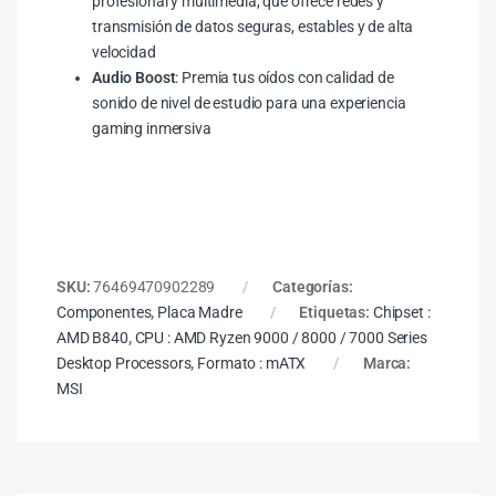
profesional y multimedia, que ofrece redes y
transmisión de datos seguras, estables y de alta
velocidad
Audio Boost
: Premia tus oídos con calidad de
sonido de nivel de estudio para una experiencia
gaming inmersiva
SKU:
76469470902289
Categorías:
Componentes
,
Placa Madre
Etiquetas:
Chipset :
AMD B840
,
CPU : AMD Ryzen 9000 / 8000 / 7000 Series
Desktop Processors
,
Formato : mATX
Marca:
MSI