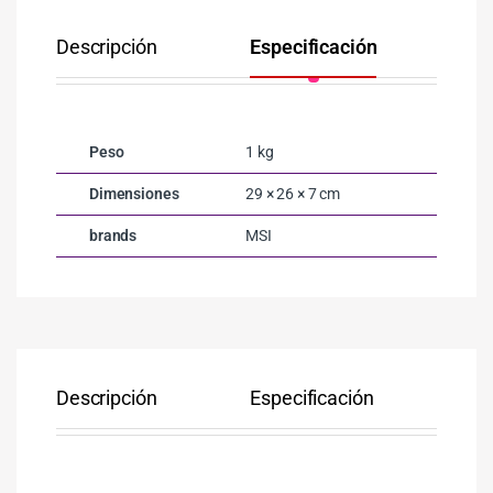
Descripción
Especificación
Co
Peso
1 kg
Dimensiones
29 × 26 × 7 cm
brands
MSI
Descripción
Especificación
Co