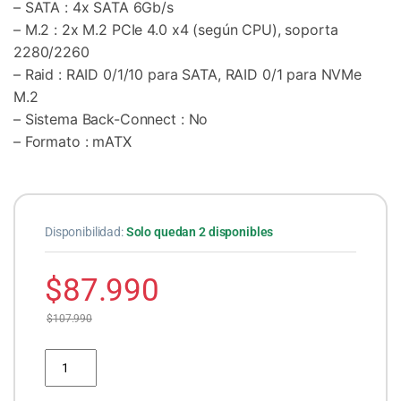
– SATA : 4x SATA 6Gb/s
– M.2 : 2x M.2 PCIe 4.0 x4 (según CPU), soporta
2280/2260
– Raid : RAID 0/1/10 para SATA, RAID 0/1 para NVMe
M.2
– Sistema Back-Connect : No
– Formato : mATX
Disponibilidad:
Solo quedan 2 disponibles
$
87.990
$
107.990
Placa Madre MSI PRO B840M-B cantidad