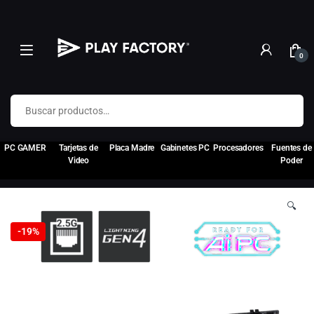
0
Buscar por:
PC GAMER
Tarjetas de
Placa Madre
Gabinetes PC
Procesadores
Fuentes de
Video
Poder
🔍
-
19%