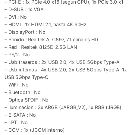
– PCI-E : 1x PCIe 4.0 x16 (según CPU), 1x PCIe 3.0 x1
– D-SUB : 1x VGA
– DVI : No
– HDMI : 1x HDMI 2.1, hasta 4K 60Hz
– DisplayPort : No
– Sonido : Realtek ALC897, 7.1 canales HD
– Red : Realtek 8125D 2.5G LAN
– PS/2 : No
– Usb traseros : 2x USB 2.0, 4x USB 5Gbps Type-A
– Usb internos : 4x USB 2.0, 2x USB 5Gbps Type-A, 1x
USB 5Gbps Type-C
– WiFi : No
– Bluetooth : No
– Optica SPDIF : No
– Iluminacion : 3x ARGB (JARGB_V2), 1x RGB (JRGB)
– E-SATA : No
– LPT : No
– COM : 1x (JCOM interno)