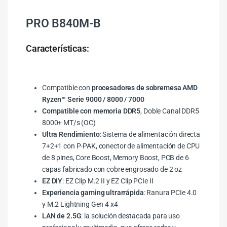
PRO B840M-B
Características:
Compatible con
procesadores de sobremesa AMD
Ryzen™ Serie 9000 / 8000 / 7000
Compatible con memoria DDR5
, Doble Canal DDR5
8000+ MT/s (OC)
Ultra Rendimiento
: Sistema de alimentación directa
7+2+1 con P-PAK, conector de alimentación de CPU
de 8 pines, Core Boost, Memory Boost, PCB de 6
capas fabricado con cobre engrosado de 2 oz
EZ DIY
: EZ Clip M.2 II y EZ Clip PCIe II
Experiencia gaming ultrarrápida
: Ranura PCIe 4.0
y M.2 Lightning Gen 4 x4
LAN de 2.5G
: la solución destacada para uso