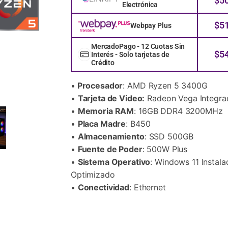
$
5
Electrónica
$
5
Webpay Plus
MercadoPago - 12 Cuotas Sin
$
5
Interés - Solo tarjetas de
Crédito
•
Procesador
: AMD Ryzen 5 3400G
•
Tarjeta de Video:
Radeon Vega Integra
•
Memoria RAM
: 16GB DDR4 3200MHz
•
Placa Madre
: B450
•
Almacenamiento
: SSD 500GB
•
Fuente de Poder
: 500W Plus
•
Sistema Operativo
: Windows 11 Instala
Optimizado
•
Conectividad
: Ethernet