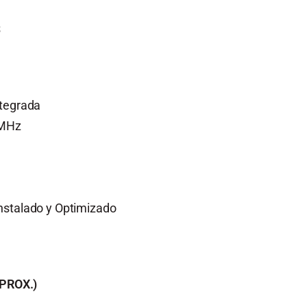
S
tegrada
0MHz
nstalado y Optimizado
PROX.)