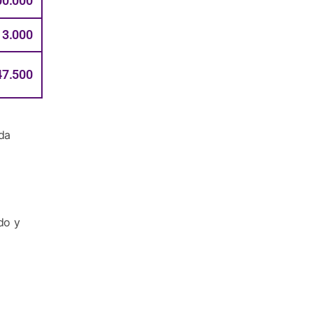
00.000
13.000
47.500
da
do y