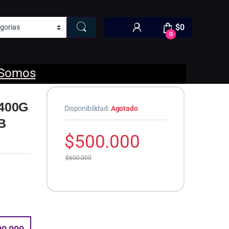
$
0
0
 Somos
400G
Disponibilidad:
Agotado
B
$
500.000
$
600.000