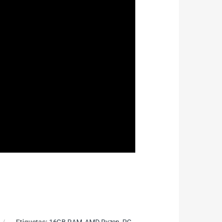
Etiquetas:
16GB RAM
,
AMD Ryzen
,
PC