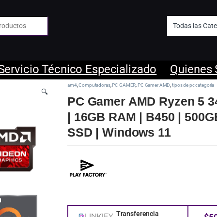
 de:
Servicio Técnico Especializado
Quienes
am4
,
Computadoras
,
PC GAMER
,
PC Gamer AMD
,
tipos de pc categoria
🔍
PC Gamer AMD Ryzen 5 3
| 16GB RAM | B450 | 500G
SSD | Windows 11
Transferencia