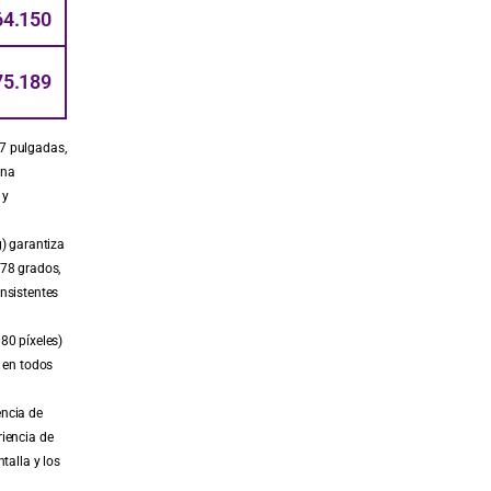
64.150
75.189
7 pulgadas,
una
 y
g) garantiza
178 grados,
onsistentes
80 píxeles)
l en todos
ncia de
riencia de
talla y los