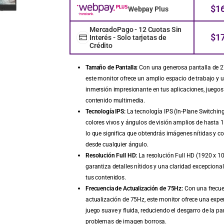
$
1
Webpay Plus
MercadoPago - 12 Cuotas Sin
$
1
Interés - Solo tarjetas de
Crédito
Tamaño de Pantalla:
Con una generosa pantalla de 2
este monitor ofrece un amplio espacio de trabajo y 
inmersión impresionante en tus aplicaciones, juegos
contenido multimedia.
Tecnología IPS:
La tecnología IPS (In-Plane Switchin
colores vivos y ángulos de visión amplios de hasta 
lo que significa que obtendrás imágenes nítidas y c
desde cualquier ángulo.
Resolución Full HD:
La resolución Full HD (1920 x 10
garantiza detalles nítidos y una claridad excepciona
tus contenidos.
Frecuencia de Actualización de 75Hz:
Con una frecue
actualización de 75Hz, este monitor ofrece una expe
juego suave y fluida, reduciendo el desgarro de la pan
problemas de imagen borrosa.