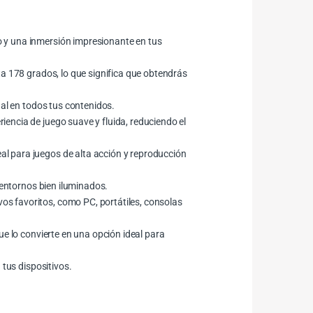
o y una inmersión impresionante en tus
ta 178 grados, lo que significa que obtendrás
nal en todos tus contenidos.
encia de juego suave y fluida, reduciendo el
al para juegos de alta acción y reproducción
 entornos bien iluminados.
os favoritos, como PC, portátiles, consolas
ue lo convierte en una opción ideal para
 tus dispositivos.