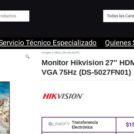
 de:
Servicio Técnico Especializado
Quienes
Imagen y Video
,
Monitores PC
🔍
Monitor Hikvision 27″ HD
VGA 75Hz (DS-5027FN01)
Transferencia
$
1
Electrónica