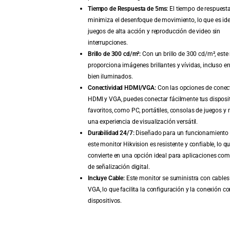
Tiempo de Respuesta de 5ms:
El tiempo de respuest
minimiza el desenfoque de movimiento, lo que es ide
juegos de alta acción y reproducción de video sin
interrupciones.
Brillo de 300 cd/m²:
Con un brillo de 300 cd/m², este
proporciona imágenes brillantes y vívidas, incluso e
bien iluminados.
Conectividad HDMI/VGA:
Con las opciones de conec
HDMI y VGA, puedes conectar fácilmente tus disposi
favoritos, como PC, portátiles, consolas de juegos y
una experiencia de visualización versátil.
Durabilidad 24/7:
Diseñado para un funcionamiento 
este monitor Hikvision es resistente y confiable, lo qu
convierte en una opción ideal para aplicaciones com
de señalización digital.
Incluye Cable:
Este monitor se suministra con cable
VGA, lo que facilita la configuración y la conexión co
dispositivos.