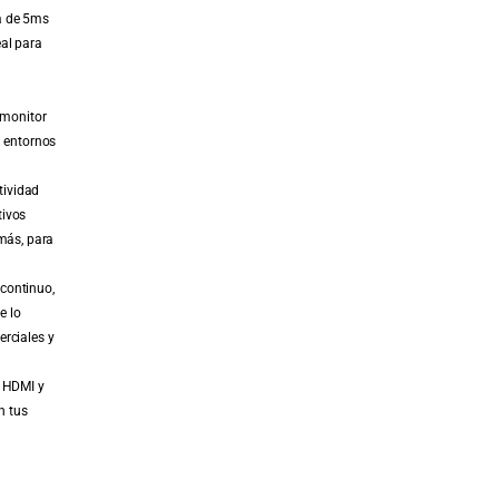
a de 5ms
al para
 monitor
n entornos
tividad
tivos
 más, para
continuo,
e lo
erciales y
s HDMI y
n tus