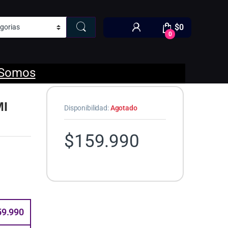
$
0
0
 Somos
MI
Disponibilidad:
Agotado
$
159.990
59.990