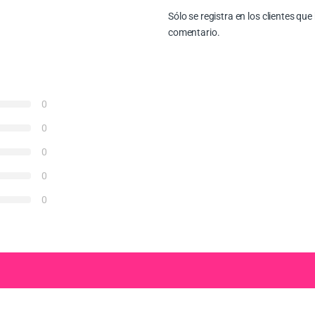
Sólo se registra en los clientes q
comentario.
0
0
0
0
0