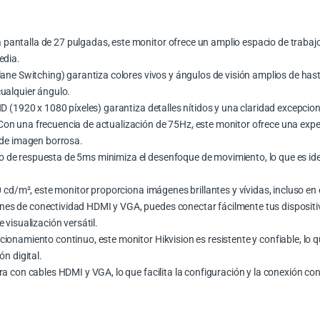
pantalla de 27 pulgadas, este monitor ofrece un amplio espacio de trabaj
edia.
lane Switching) garantiza colores vivos y ángulos de visión amplios de has
ualquier ángulo.
HD (1920 x 1080 píxeles) garantiza detalles nítidos y una claridad excepcio
on una frecuencia de actualización de 75Hz, este monitor ofrece una experi
 de imagen borrosa.
o de respuesta de 5ms minimiza el desenfoque de movimiento, lo que es ide
0 cd/m², este monitor proporciona imágenes brillantes y vívidas, incluso en
nes de conectividad HDMI y VGA, puedes conectar fácilmente tus dispositiv
 visualización versátil.
onamiento continuo, este monitor Hikvision es resistente y confiable, lo q
ón digital.
a con cables HDMI y VGA, lo que facilita la configuración y la conexión con