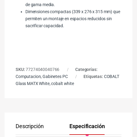
de gama media.
Dimensiones compactas (339 x 276 x 315 mm) que
permiten un montaje en espacios reducidos sin
sacrificar capacidad.
SKU:
77274040040766
Categorías:
Computacion
,
Gabinetes PC
Etiquetas:
COBALT
Glass MATX White
,
cobalt white
Descripción
Especificación
Co