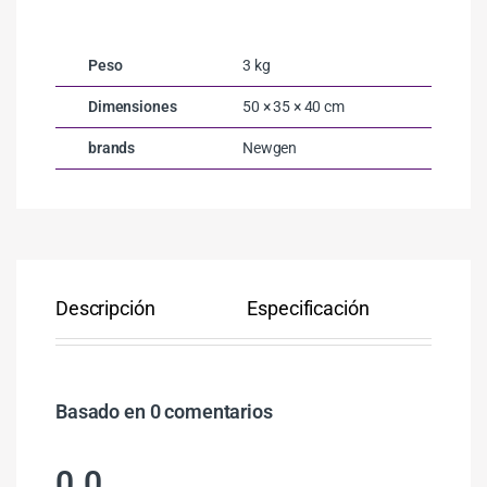
Peso
3 kg
Dimensiones
50 × 35 × 40 cm
brands
Newgen
Descripción
Especificación
Co
Basado en 0 comentarios
0.0