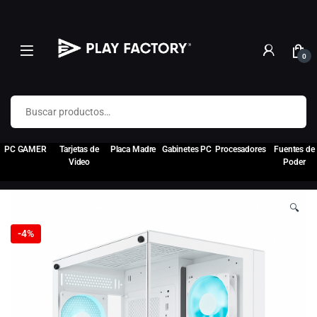
0
Buscar por:
PC GAMER
Tarjetas de
Placa Madre
Gabinetes PC
Procesadores
Fuentes de
Video
Poder
🔍
-
4%