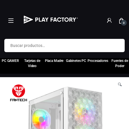
0
Buscar por:
PC GAMER
Tarjetas de
Placa Madre
Gabinetes PC
Procesadores
Fuentes de
Video
Poder
🔍