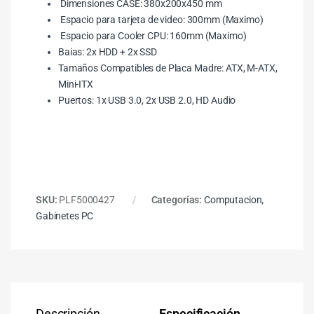
Dimensiones CASE: 380x200x450 mm
Espacio para tarjeta de video: 300mm (Maximo)
Espacio para Cooler CPU: 160mm (Maximo)
Baias: 2x HDD + 2x SSD
Tamaños Compatibles de Placa Madre: ATX, M-ATX,
Mini-ITX
Puertos: 1x USB 3.0, 2x USB 2.0, HD Audio
SKU:
PLF5000427
Categorías:
Computacion
,
Gabinetes PC
Descripción
Especificación
Co