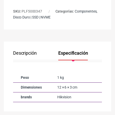
SKU:
PLF5000347
Categorías:
Componentes
,
Disco Duro | SSD | NVME
Descripción
Especificación
Co
Peso
1 kg
Dimensiones
12 × 6 × 3 cm
brands
Hikvision