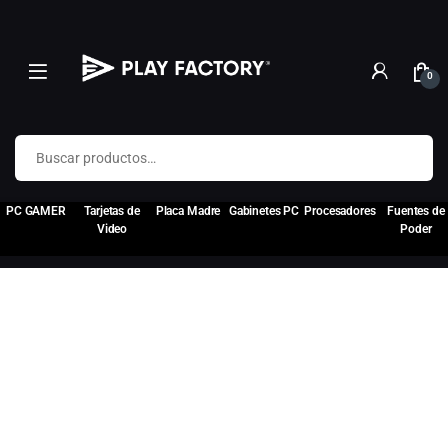
0
Buscar por:
PC GAMER
Tarjetas de
Placa Madre
Gabinetes PC
Procesadores
Fuentes de
Video
Poder