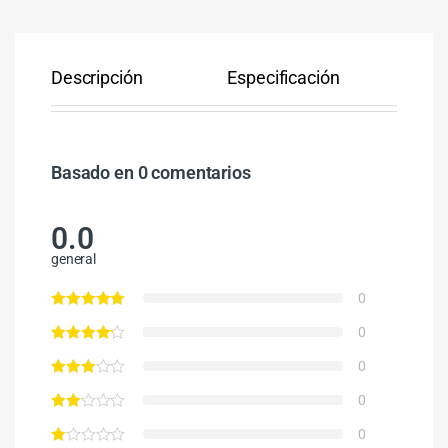
Descripción
Especificación
Co
Basado en 0 comentarios
0.0
general
0
0
0
0
0