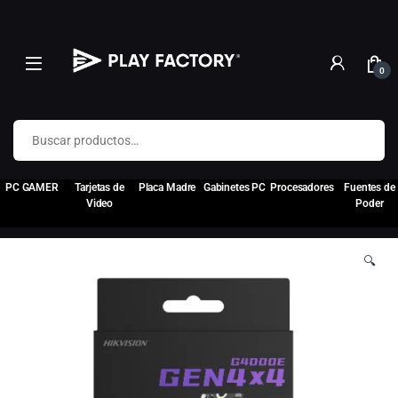
0
Buscar por:
PC GAMER
Tarjetas de
Placa Madre
Gabinetes PC
Procesadores
Fuentes de
Video
Poder
🔍