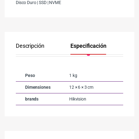
Disco Duro | SSD | NVME
Descripción
Especificación
Co
Peso
1 kg
Dimensiones
12 × 6 × 3 cm
brands
Hikvision