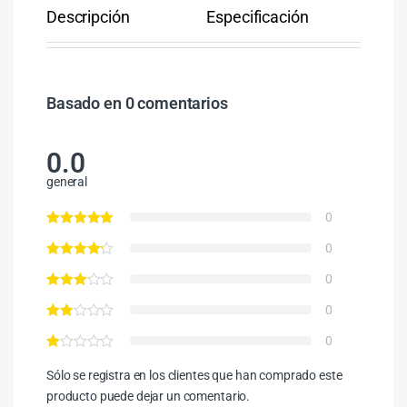
Descripción
Especificación
Co
Basado en 0 comentarios
0.0
general
0
0
0
0
0
Sólo se registra en los clientes que han comprado este
producto puede dejar un comentario.