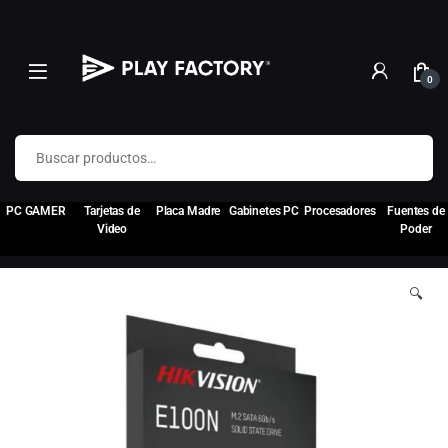
0
Buscar por:
PC GAMER
Tarjetas de
Placa Madre
Gabinetes PC
Procesadores
Fuentes de
Video
Poder
🔍