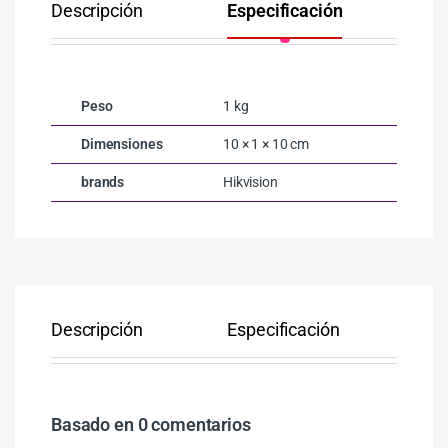
Descripción
Especificación
Co
Peso
1 kg
Dimensiones
10 × 1 × 10 cm
brands
Hikvision
Descripción
Especificación
Co
Basado en 0 comentarios