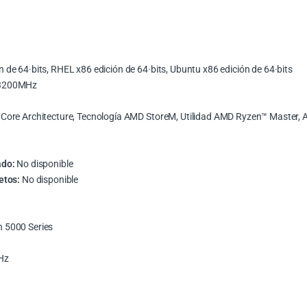
de 64·bits, RHEL x86 edición de 64·bits, Ubuntu x86 edición de 64·bits
 3200MHz
Core Architecture, Tecnología AMD StoreM, Utilidad AMD Ryzen™ Maste
ado:
No disponible
etos:
No disponible
 5000 Series
Hz