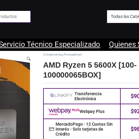
 de:
Servicio Técnico Especializado
Quienes
Componentes
,
Procesadores
🔍
AMD Ryzen 5 5600X [100-
100000065BOX]
Transferencia
$
9
Electrónica
$
9
Webpay Plus
MercadoPago - 12 Cuotas Sin
$
9
Interés - Solo tarjetas de
Crédito