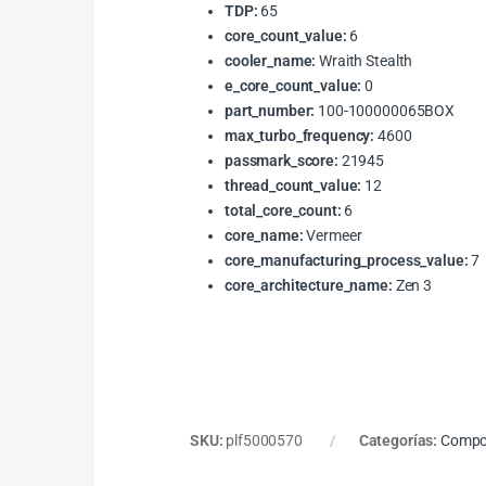
TDP:
65
core_count_value:
6
cooler_name:
Wraith Stealth
e_core_count_value:
0
part_number:
100-100000065BOX
max_turbo_frequency:
4600
passmark_score:
21945
thread_count_value:
12
total_core_count:
6
core_name:
Vermeer
core_manufacturing_process_value:
7
core_architecture_name:
Zen 3
SKU:
plf5000570
Categorías:
Compo