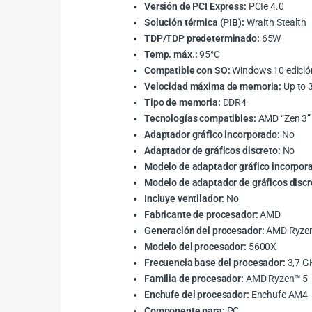
Versión de PCI Express:
PCIe 4.0
Solución térmica (PIB):
Wraith Stealth
TDP/TDP predeterminado:
65W
Temp. máx.:
95°C
Compatible con SO:
Windows 10 edición 
Velocidad máxima de memoria:
Up to
Tipo de memoria:
DDR4
Tecnologías compatibles:
AMD “Zen 3” 
Adaptador gráfico incorporado:
No
Adaptador de gráficos discreto:
No
Modelo de adaptador gráfico incorpor
Modelo de adaptador de gráficos discr
Incluye ventilador:
No
Fabricante de procesador:
AMD
Generación del procesador:
AMD Ryzen
Modelo del procesador:
5600X
Frecuencia base del procesador:
3,7 G
Familia de procesador:
AMD Ryzen™ 5
Enchufe del procesador:
Enchufe AM4
Componente para:
PC