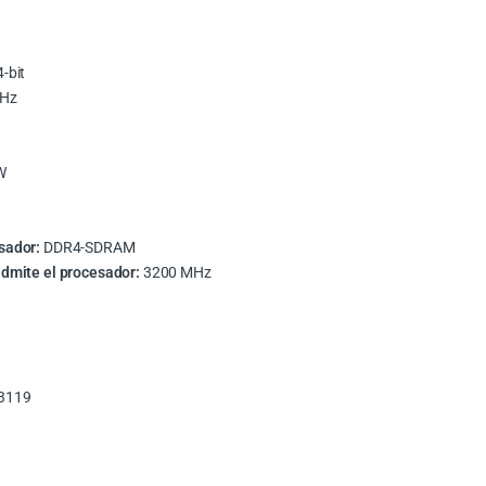
-bit
GHz
W
sador:
DDR4-SDRAM
dmite el procesador:
3200 MHz
3119