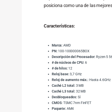
posiciona como una de las mejores
Características:
Marca:
AMD
PN:
100-100000065BOX
Descripción del Procesador:
Ryzen 5 5
# de núcleos de CPU:
6
# de hilos:
12
Reloj base:
3,7 GHz
Reloj de aumento máx.:
Hasta 4.6GHz
Caché L2 total:
3 MB
Caché L3 total:
32 MB
Desbloqueados:
Sí
CMOS:
TSMC 7nm FinFET
Paquete:
AM4