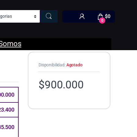
$
0
0
 Somos
Disponibilidad:
Agotado
$
900.000
00.000
23.400
85.500