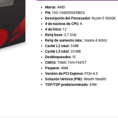
Marca:
AMD
PN:
100-100000065BOX
Descripción del Procesador:
Ryzen 5 5600X
# de núcleos de CPU:
6
# de hilos:
12
Reloj base:
3,7 GHz
Reloj de aumento máx.:
Hasta 4.6GHz
Caché L2 total:
3 MB
Caché L3 total:
32 MB
Desbloqueados:
Sí
CMOS:
TSMC 7nm FinFET
Paquete:
AM4
Versión de PCI Express:
PCIe 4.0
Solución térmica (PIB):
Wraith Stealth
TDP/TDP predeterminado:
65W