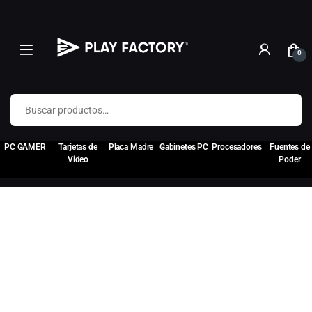
0
Buscar por:
PC GAMER
Tarjetas de
Placa Madre
Gabinetes PC
Procesadores
Fuentes de
Video
Poder