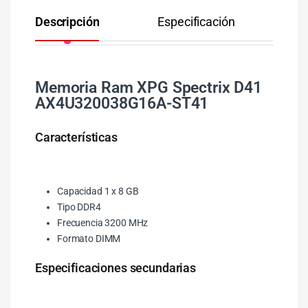
Descripción
Especificación
Co
Memoria Ram XPG Spectrix D41
AX4U320038G16A-ST41
Características
Capacidad 1 x 8 GB
Tipo DDR4
Frecuencia 3200 MHz
Formato DIMM
Especificaciones secundarias