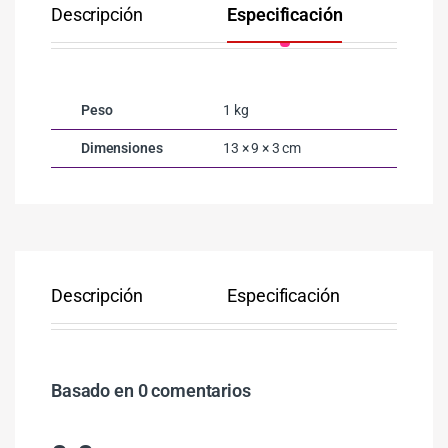
Descripción
Especificación
Co
Peso
1 kg
Dimensiones
13 × 9 × 3 cm
Descripción
Especificación
Co
Basado en 0 comentarios