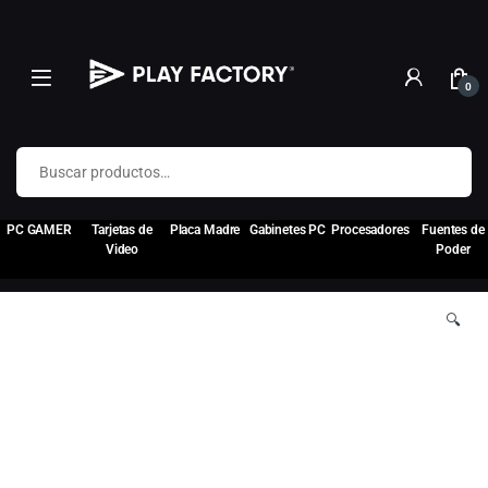
0
Buscar por:
PC GAMER
Tarjetas de
Placa Madre
Gabinetes PC
Procesadores
Fuentes de
Video
Poder
🔍