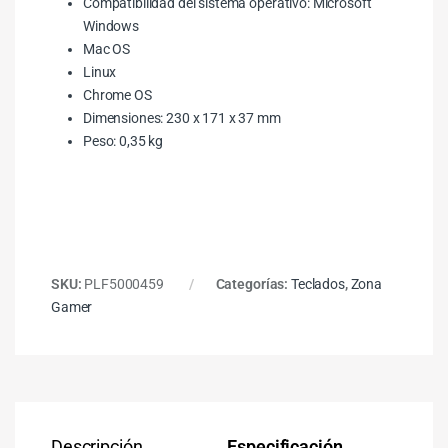
Compatibilidad del sistema operativo: Microsoft
Windows
Mac OS
Linux
Chrome OS
Dimensiones: 230 x 171 x 37 mm
Peso: 0,35 kg
SKU:
PLF5000459
Categorías:
Teclados
,
Zona
Gamer
Descripción
Especificación
Co