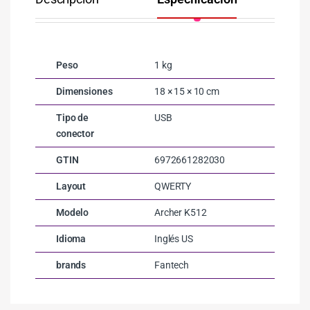
Peso
1 kg
Dimensiones
18 × 15 × 10 cm
Tipo de
USB
conector
GTIN
6972661282030
Layout
QWERTY
Modelo
Archer K512
Idioma
Inglés US
brands
Fantech