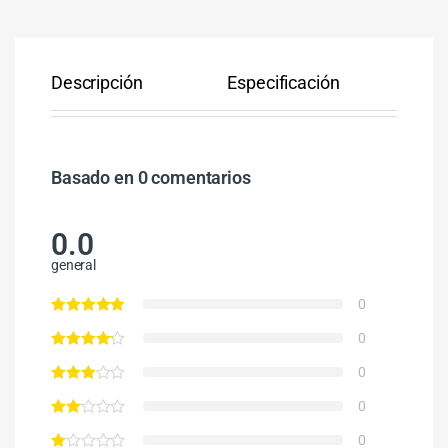
Descripción
Especificación
Co
Basado en 0 comentarios
0.0
general
0
0
0
0
0