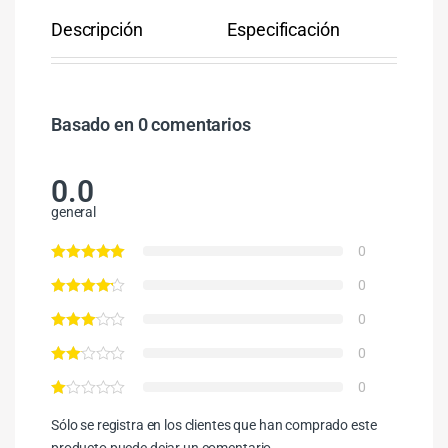
Descripción
Especificación
Co
Basado en 0 comentarios
0.0
general
0
0
0
0
0
Sólo se registra en los clientes que han comprado este
producto puede dejar un comentario.