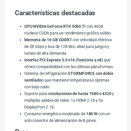
Características destacadas
GPU NVIDIA GeForce RTX 5060 Ti
con 4608
núcleos CUDA para un rendimiento gráfico sólido.
Memoria de 16 GB GDDR7
con velocidad efectiva
de 28 Gbps y bus de 128 bits, ideal para juegos y
tareas de alta demanda.
Interfaz PCI Express 5.0 x16 (funciona a x8)
que
ofrece compatibilidad con las últimas plataformas.
Sistema de refrigeración
STORMFORCE con doble
ventilador
, que mantiene temperaturas óptimas
con bajo ruido.
Soporte para
resoluciones de hasta 7680 x 4320
y
múltiples salidas de video: 1x HDMI 2.1b y 3x
DisplayPort 2.1b.
Consumo energético moderado de
180 W
con un
solo conector de alimentación de 8 pines.