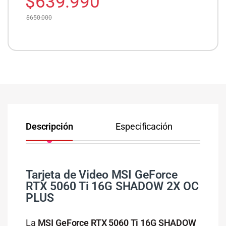
$
639.990
$
650.000
Descripción
Especificación
Co
Tarjeta de Video MSI GeForce
RTX 5060 Ti 16G SHADOW 2X OC
PLUS
La
MSI GeForce RTX 5060 Ti 16G SHADOW