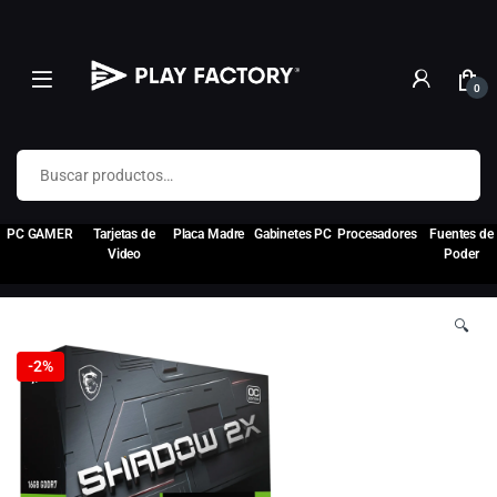
0
Buscar por:
PC GAMER
Tarjetas de
Placa Madre
Gabinetes PC
Procesadores
Fuentes de
Video
Poder
🔍
-
2%