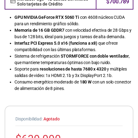
$
700.789
Solo tarjetas de Crédito
GPU NVIDIA GeForce RTX 5060 Ti
con 4608 núcleos CUDA
para un rendimiento gráfico sólido.
Memoria de 16 GB GDDR7
con velocidad efectiva de 28 Gbps y
bus de 128 bits, ideal para juegos y tareas de alta demanda.
Interfaz PCI Express 5.0 x16 (funciona a x8)
que ofrece
compatibilidad con las últimas plataformas.
Sistema de refrigeración
STORMFORCE con doble ventilador
,
que mantiene temperaturas óptimas con bajo ruido.
Soporte para
resoluciones de hasta 7680 x 4320
y múltiples
salidas de video: 1x HDMI 2.1b y 3x DisplayPort 2.1b.
Consumo energético moderado de
180 W
con un solo conector
de alimentación de 8 pines.
Disponibilidad:
Agotado