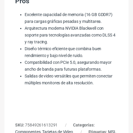
Pros
Excelente capacidad de memoria (16 GB GDDR7)
para cargas gráficas pesadas y multitarea.
Arquitectura moderna NVIDIA Blackwell con
soporte para tecnologías avanzadas como DLSS 4
y ray tracing.
Diseño térmico eficiente que combina buen
rendimiento y bajo nivel de ruido.
Compatibilidad con PCIe 5.0, asegurando mayor
ancho de banda para futuras plataformas.
Salidas de video versátiles que permiten conectar
múltiples monitores de alta resolución.
SKU:
75849261613291
Categorías:
Componentes
,
Tarjetas de Video
Etiquetas:
MSI
,