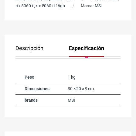
rtx 5060 ti
,
rtx 5060 ti 16gb
Marca:
MSI
Descripción
Especificación
Co
Peso
1 kg
Dimensiones
30 × 20 × 9 cm
brands
MSI