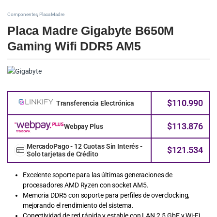
Componentes
,
Placa Madre
Placa Madre Gigabyte B650M
Gaming Wifi DDR5 AM5
$
110.990
Transferencia Electrónica
$
113.876
Webpay Plus
MercadoPago - 12 Cuotas Sin Interés -
$
121.534
Solo tarjetas de Crédito
Excelente soporte para las últimas generaciones de
procesadores AMD Ryzen con socket AM5.
Memoria DDR5 con soporte para perfiles de overclocking,
mejorando el rendimiento del sistema.
Conectividad de red rápida y estable con LAN 2.5 GbE y Wi-Fi