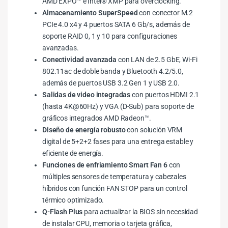
AMD EXPO™ e Intel® XMP para overclocking.
Almacenamiento SuperSpeed
con conector M.2
PCIe 4.0 x4 y 4 puertos SATA 6 Gb/s, además de
soporte RAID 0, 1 y 10 para configuraciones
avanzadas.
Conectividad avanzada
con LAN de 2.5 GbE, Wi-Fi
802.11ac de doble banda y Bluetooth 4.2/5.0,
además de puertos USB 3.2 Gen 1 y USB 2.0.
Salidas de video integradas
con puertos HDMI 2.1
(hasta 4K@60Hz) y VGA (D-Sub) para soporte de
gráficos integrados AMD Radeon™.
Diseño de energía robusto
con solución VRM
digital de 5+2+2 fases para una entrega estable y
eficiente de energía.
Funciones de enfriamiento Smart Fan 6
con
múltiples sensores de temperatura y cabezales
híbridos con función FAN STOP para un control
térmico optimizado.
Q-Flash Plus
para actualizar la BIOS sin necesidad
de instalar CPU, memoria o tarjeta gráfica,