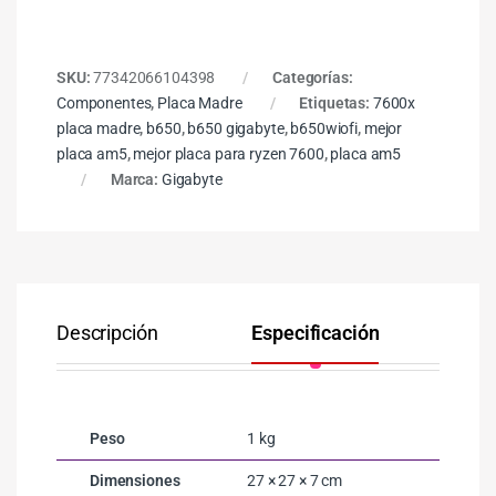
SKU:
77342066104398
Categorías:
Componentes
,
Placa Madre
Etiquetas:
7600x
placa madre
,
b650
,
b650 gigabyte
,
b650wiofi
,
mejor
placa am5
,
mejor placa para ryzen 7600
,
placa am5
Marca:
Gigabyte
Descripción
Especificación
Co
Peso
1 kg
Dimensiones
27 × 27 × 7 cm