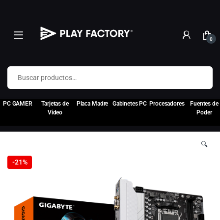
0
Buscar por:
PC GAMER
Tarjetas de
Placa Madre
Gabinetes PC
Procesadores
Fuentes de
Video
Poder
🔍
-
21%