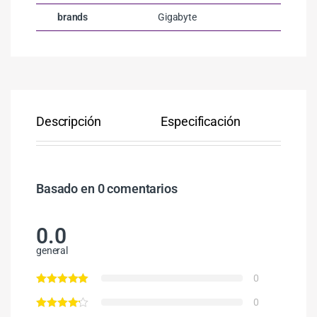
brands
Gigabyte
Descripción
Especificación
Co
Basado en 0 comentarios
0.0
general
0
0