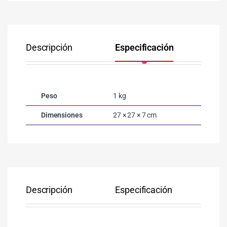
Descripción
Especificación
Co
Peso
1 kg
Dimensiones
27 × 27 × 7 cm
Descripción
Especificación
Co