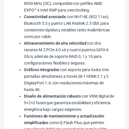
8000 MHz (OC), compatible con perfiles AMD
EXPO™ e Intel XMP para overclocking.
Conectividad avanzada
con Wi-Fi 6E (802.11ax),
Bluetooth 5.3 y puerto LAN Realtek 2.5 GbE para
conexiones rápidas y estables tanto inalámbricas
como por cable.
Almacenamiento de alta velocidad
con dos
ranuras M.2 PCIe 4.0 x4 y cuatro puertos SATA 6
Gb/s, además de soporte RAID 0, 1 y 10 para
configuraciones flexibles y seguras.
Gráficos integrados
con soporte para hasta tres
pantallas simultáneas a través de 1 HDMI 2.1 y 2
DisplayPort 1.4, con resoluciones máximas de
hasta 4K.
Diseño de alimentación robusto
con VRM digital de
5+2+2 fases que garantiza estabilidad y eficiencia
energética bajo cargas exigentes.
Funciones de mantenimiento y actualización
simplificadas
como Q-Flash Plus, que permite