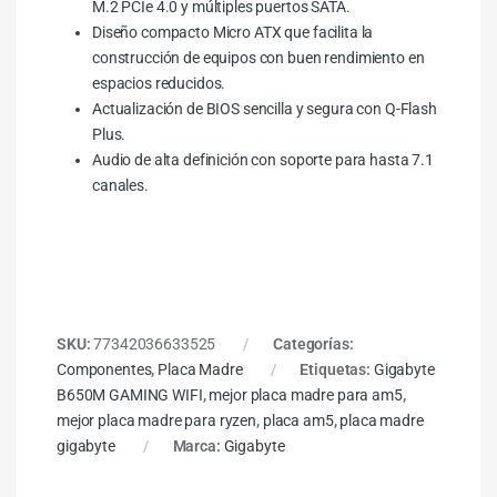
M.2 PCIe 4.0 y múltiples puertos SATA.
Diseño compacto Micro ATX que facilita la
construcción de equipos con buen rendimiento en
espacios reducidos.
Actualización de BIOS sencilla y segura con Q-Flash
Plus.
Audio de alta definición con soporte para hasta 7.1
canales.
SKU:
77342036633525
Categorías:
Componentes
,
Placa Madre
Etiquetas:
Gigabyte
B650M GAMING WIFI
,
mejor placa madre para am5
,
mejor placa madre para ryzen
,
placa am5
,
placa madre
gigabyte
Marca:
Gigabyte