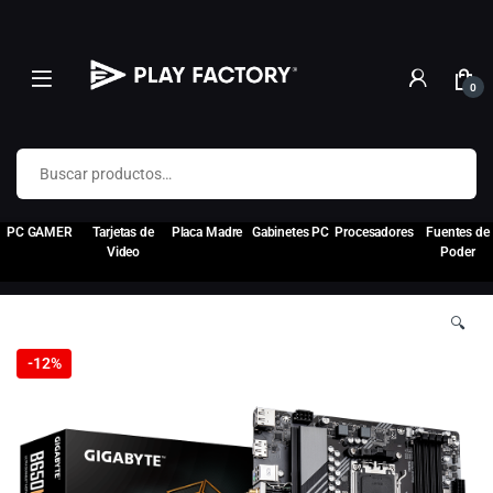
0
Buscar por:
PC GAMER
Tarjetas de
Placa Madre
Gabinetes PC
Procesadores
Fuentes de
Video
Poder
🔍
-
12%