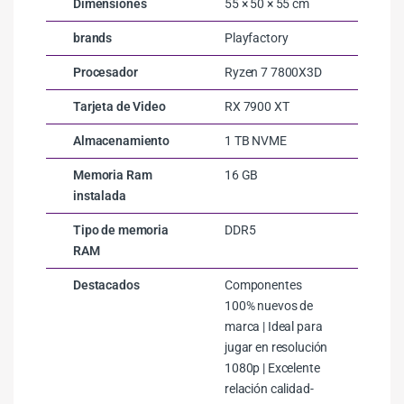
Dimensiones
55 × 50 × 55 cm
brands
Playfactory
Procesador
Ryzen 7 7800X3D
Tarjeta de Video
RX 7900 XT
Almacenamiento
1 TB NVME
Memoria Ram
16 GB
instalada
Tipo de memoria
DDR5
RAM
Destacados
Componentes
100% nuevos de
marca | Ideal para
jugar en resolución
1080p | Excelente
relación calidad-