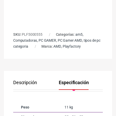
SKU:
PLF5000555
Categorías:
am5
,
Computadoras
,
PC GAMER
,
PC Gamer AMD
,
tipos de pc
categoria
Marca:
AMD
,
Playfactory
Descripción
Especificación
Co
Peso
11 kg