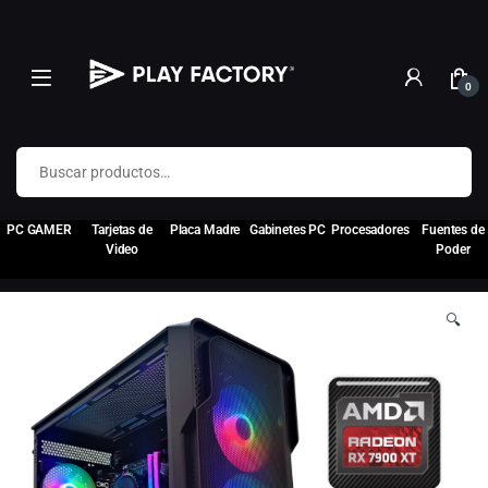
0
Buscar por:
PC GAMER
Tarjetas de
Placa Madre
Gabinetes PC
Procesadores
Fuentes de
Video
Poder
🔍