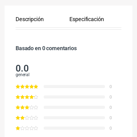
Descripción
Especificación
Co
Basado en 0 comentarios
0.0
general
0
0
0
0
0