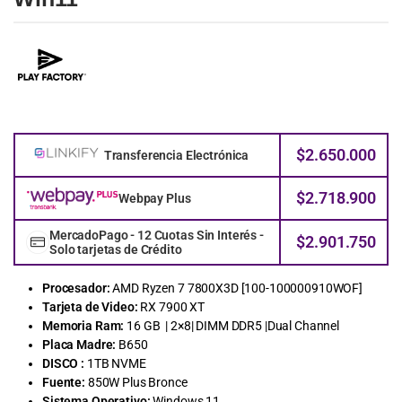
$
2.650.000
Transferencia Electrónica
$
2.718.900
Webpay Plus
MercadoPago - 12 Cuotas Sin Interés -
$
2.901.750
Solo tarjetas de Crédito
Procesador:
AMD Ryzen 7 7800X3D [100-100000910WOF]
Tarjeta de Video:
RX 7900 XT
Memoria Ram:
16 GB | 2×8| DIMM DDR5 |Dual Channel
Placa Madre:
B650
DISCO :
1TB NVME
Fuente:
850W Plus Bronce
Sistema Operativo:
Windows 11