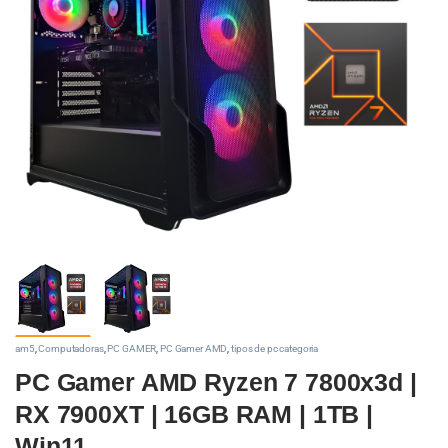
am5
,
Computadoras
,
PC GAMER
,
PC Gamer AMD
,
tipos de pc categoria
PC Gamer AMD Ryzen 7 7800x3d |
RX 7900XT | 16GB RAM | 1TB |
Win11