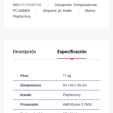
SKU:
PLF5000706
Categorías:
Computadoras
,
PC GAMER
Etiqueta:
pc medio
Marca:
Playfactory
Descripción
Especificación
Co
Peso
11 kg
Dimensiones
55 × 50 × 55 cm
brands
Playfactory
Procesador
AMD Ryzen 5 7600