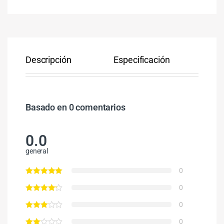
Descripción
Especificación
Co
Basado en 0 comentarios
0.0
general
0
0
0
0