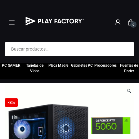
0
Buscar por:
PC GAMER
Tarjetas de
Placa Madre
Gabinetes PC
Procesadores
Fuentes de
Video
Poder
🔍
-
8%