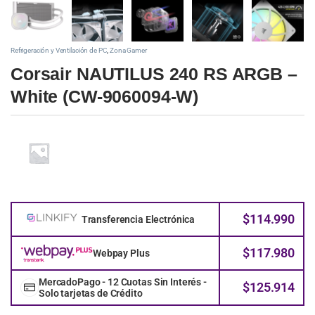
Refrigeración y Ventilación de PC
,
Zona Gamer
Corsair NAUTILUS 240 RS ARGB –
White (CW-9060094-W)
$
114.990
Transferencia Electrónica
$
117.980
Webpay Plus
MercadoPago - 12 Cuotas Sin Interés -
$
125.914
Solo tarjetas de Crédito