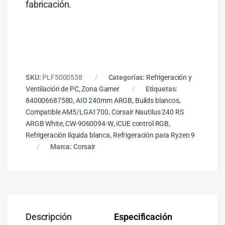
fabricación.
SKU:
PLF5000538
Categorías:
Refrigeración y
Ventilación de PC
,
Zona Gamer
Etiquetas:
840006687580
,
AIO 240mm ARGB
,
Builds blancos
,
Compatible AM5/LGA1700
,
Corsair Nautilus 240 RS
ARGB White
,
CW-9060094-W
,
iCUE control RGB
,
Refrigeración líquida blanca
,
Refrigeración para Ryzen 9
Marca:
Corsair
Descripción
Especificación
Co