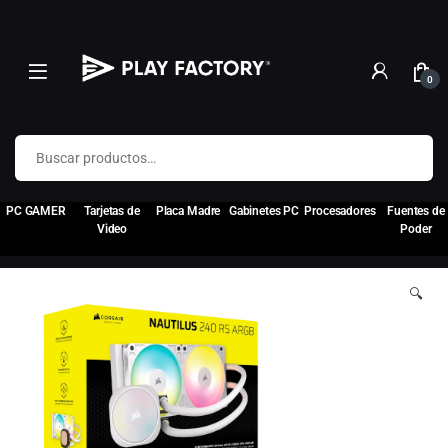
0
Buscar por:
PC GAMER
Tarjetas de
Placa Madre
Gabinetes PC
Procesadores
Fuentes de
Video
Poder
🔍