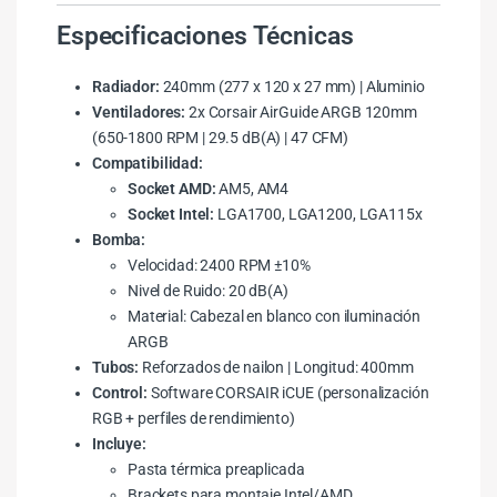
Especificaciones Técnicas
Radiador:
240mm (277 x 120 x 27 mm) | Aluminio
Ventiladores:
2x Corsair AirGuide ARGB 120mm
(650-1800 RPM | 29.5 dB(A) | 47 CFM)
Compatibilidad:
Socket AMD:
AM5, AM4
Socket Intel:
LGA1700, LGA1200, LGA115x
Bomba:
Velocidad: 2400 RPM ±10%
Nivel de Ruido: 20 dB(A)
Material: Cabezal en blanco con iluminación
ARGB
Tubos:
Reforzados de nailon | Longitud: 400mm
Control:
Software CORSAIR iCUE (personalización
RGB + perfiles de rendimiento)
Incluye:
Pasta térmica preaplicada
Brackets para montaje Intel/AMD