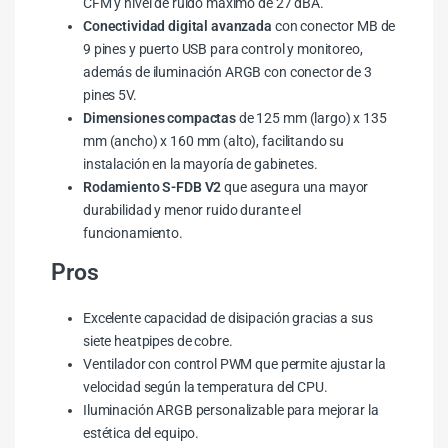
CFM y nivel de ruido máximo de 27 dBA.
Conectividad digital avanzada
con conector MB de
9 pines y puerto USB para control y monitoreo,
además de iluminación ARGB con conector de 3
pines 5V.
Dimensiones compactas
de 125 mm (largo) x 135
mm (ancho) x 160 mm (alto), facilitando su
instalación en la mayoría de gabinetes.
Rodamiento S-FDB V2
que asegura una mayor
durabilidad y menor ruido durante el
funcionamiento.
Pros
Excelente capacidad de disipación gracias a sus
siete heatpipes de cobre.
Ventilador con control PWM que permite ajustar la
velocidad según la temperatura del CPU.
Iluminación ARGB personalizable para mejorar la
estética del equipo.