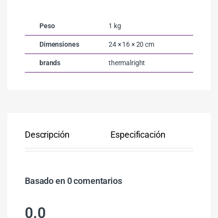
Peso
1 kg
Dimensiones
24 × 16 × 20 cm
brands
thermalright
Descripción
Especificación
Co
Basado en 0 comentarios
0.0