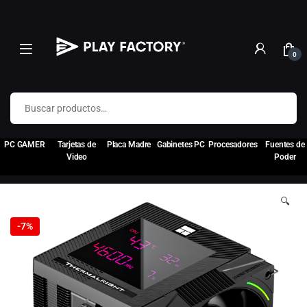
0
Buscar por:
PC GAMER
Tarjetas de
Placa Madre
Gabinetes PC
Procesadores
Fuentes de
Video
Poder
🔍
-
7%