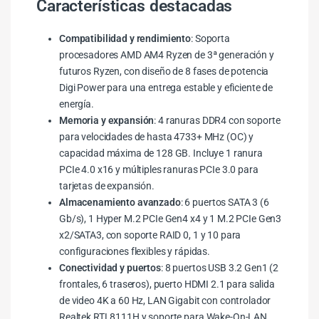
Características destacadas
Compatibilidad y rendimiento
: Soporta
procesadores AMD AM4 Ryzen de 3ª generación y
futuros Ryzen, con diseño de 8 fases de potencia
Digi Power para una entrega estable y eficiente de
energía.
Memoria y expansión
: 4 ranuras DDR4 con soporte
para velocidades de hasta 4733+ MHz (OC) y
capacidad máxima de 128 GB. Incluye 1 ranura
PCIe 4.0 x16 y múltiples ranuras PCIe 3.0 para
tarjetas de expansión.
Almacenamiento avanzado
: 6 puertos SATA 3 (6
Gb/s), 1 Hyper M.2 PCIe Gen4 x4 y 1 M.2 PCIe Gen3
x2/SATA3, con soporte RAID 0, 1 y 10 para
configuraciones flexibles y rápidas.
Conectividad y puertos
: 8 puertos USB 3.2 Gen1 (2
frontales, 6 traseros), puerto HDMI 2.1 para salida
de video 4K a 60 Hz, LAN Gigabit con controlador
Realtek RTL8111H y soporte para Wake-On-LAN.