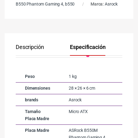
B550 Phantom Gaming 4
,
b550
Marca:
Asrock
Descripción
Especificación
Co
Peso
1 kg
Dimensiones
28 × 26 × 6 cm
brands
Asrock
Tamaño
Micro ATX
Placa Madre
Placa Madre
ASRock B550M
Phantom Gaming 4