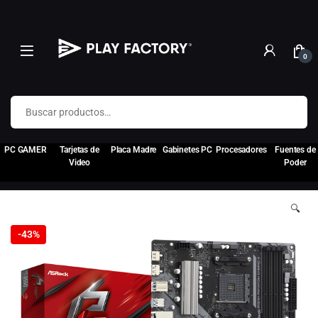
0
Buscar por:
PC GAMER
Tarjetas de
Placa Madre
Gabinetes PC
Procesadores
Fuentes de
Video
Poder
🔍
-
43%