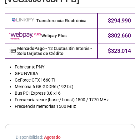
$
294.990
Transferencia Electrónica
$
302.660
Webpay Plus
MercadoPago - 12 Cuotas Sin Interés -
$
323.014
Solo tarjetas de Crédito
Fabricante PNY
GPU NVIDIA
GeForce GTX 1660 Ti
Memoria 6 GB GDDR6 (192 bit)
Bus PCI Express 3.0 x16
Frecuencias core (base / boost) 1500 / 1770 MHz
Frecuencia memorias 1500 MHz
Disponibilidad:
Agotado