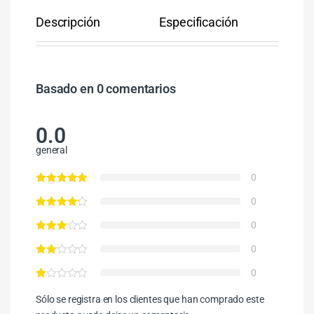
Descripción
Especificación
Co
Basado en 0 comentarios
0.0
general
0
0
0
0
0
Sólo se registra en los clientes que han comprado este