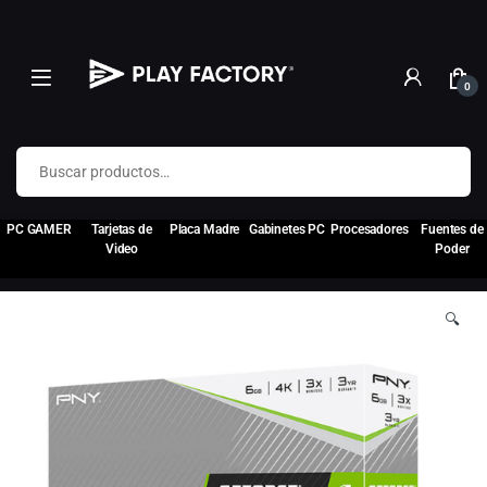
0
Buscar por:
PC GAMER
Tarjetas de
Placa Madre
Gabinetes PC
Procesadores
Fuentes de
Video
Poder
🔍