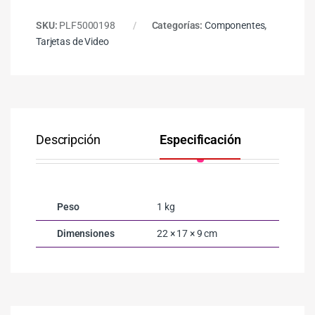
SKU:
PLF5000198
Categorías:
Componentes
,
Tarjetas de Video
Descripción
Especificación
Co
Peso
1 kg
Dimensiones
22 × 17 × 9 cm