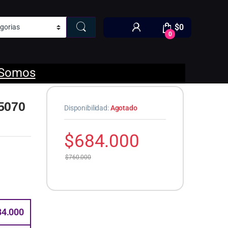
$
0
0
 Somos
 5070
Disponibilidad:
Agotado
$
684.000
$
760.000
84.000