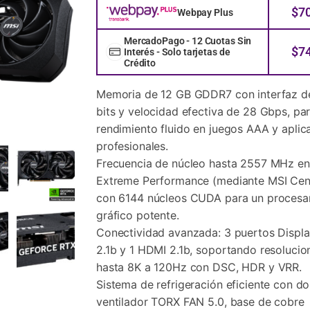
$
7
Webpay Plus
MercadoPago - 12 Cuotas Sin
$
7
Interés - Solo tarjetas de
Crédito
Memoria de 12 GB GDDR7 con interfaz d
bits y velocidad efectiva de 28 Gbps, pa
rendimiento fluido en juegos AAA y aplic
profesionales.
Frecuencia de núcleo hasta 2557 MHz e
Extreme Performance (mediante MSI Cent
con 6144 núcleos CUDA para un procesa
gráfico potente.
Conectividad avanzada: 3 puertos Displ
2.1b y 1 HDMI 2.1b, soportando resolucio
hasta 8K a 120Hz con DSC, HDR y VRR.
Sistema de refrigeración eficiente con do
ventilador TORX FAN 5.0, base de cobre