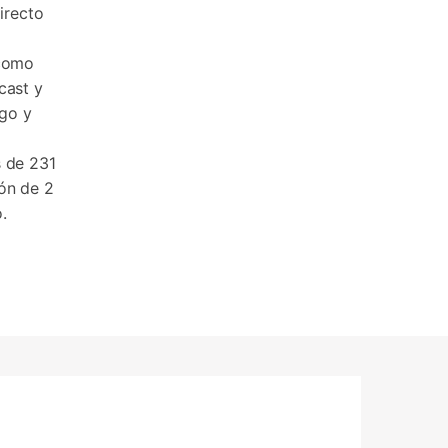
irecto
 como
cast y
ego y
 de 231
ón de 2
.