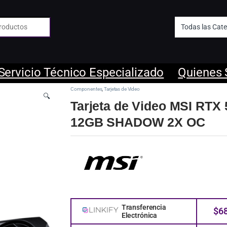
 de:
Servicio Técnico Especializado
Quienes
Componentes
,
Tarjetas de Video
🔍
Tarjeta de Video MSI RTX
12GB SHADOW 2X OC
Transferencia
$
6
Electrónica