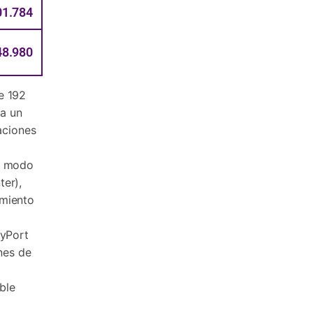
01.784
48.980
e 192
ra un
aciones
n modo
er),
miento
ayPort
nes de
ble