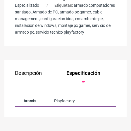
Especializado
Etiquetas:
armado computadores
santiago
,
Armado de PC
,
armado pc gamer
,
cable
management
,
configuracion bios
,
ensamble de pc
,
instalacion de windows
,
montaje pc gamer
,
servicio de
armado pc
,
servicio tecnico playfactory
Descripción
Especificación
Co
brands
Playfactory