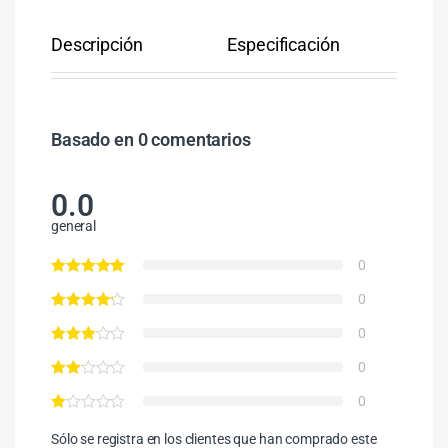
Descripción
Especificación
Co
Basado en 0 comentarios
0.0
general
0
0
0
0
0
Sólo se registra en los clientes que han comprado este