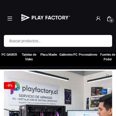
0
Buscar por:
PC GAMER
Tarjetas de
Placa Madre
Gabinetes PC
Procesadores
Fuentes de
Video
Poder
🔍
-
9%