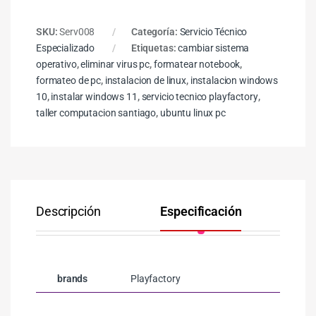
SKU:
Serv008
Categoría:
Servicio Técnico
Especializado
Etiquetas:
cambiar sistema
operativo
,
eliminar virus pc
,
formatear notebook
,
formateo de pc
,
instalacion de linux
,
instalacion windows
10
,
instalar windows 11
,
servicio tecnico playfactory
,
taller computacion santiago
,
ubuntu linux pc
Descripción
Especificación
Co
brands
Playfactory