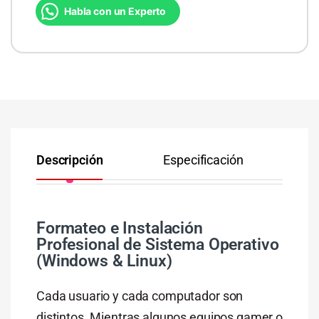
Habla con un Experto
Descripción
Especificación
Co
Formateo e Instalación
Profesional de Sistema Operativo
(Windows & Linux)
Cada usuario y cada computador son
distintos. Mientras algunos equipos gamer o