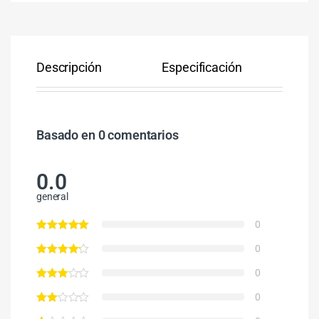
Descripción
Especificación
Co
Basado en 0 comentarios
0.0
general
0
0
0
0