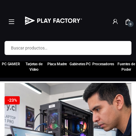
0
Buscar por:
PC GAMER
Tarjetas de
Placa Madre
Gabinetes PC
Procesadores
Fuentes de
Video
Poder
🔍
-
23%