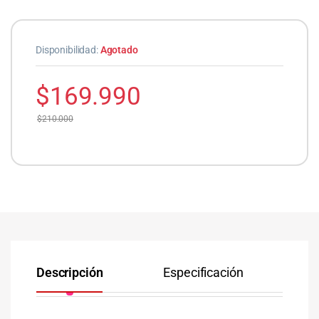
Disponibilidad:
Agotado
$
169.990
$
210.000
Descripción
Especificación
Co