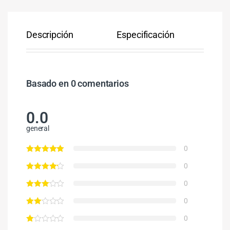
Descripción
Especificación
Co
Basado en 0 comentarios
0.0
general
0
0
0
0
0