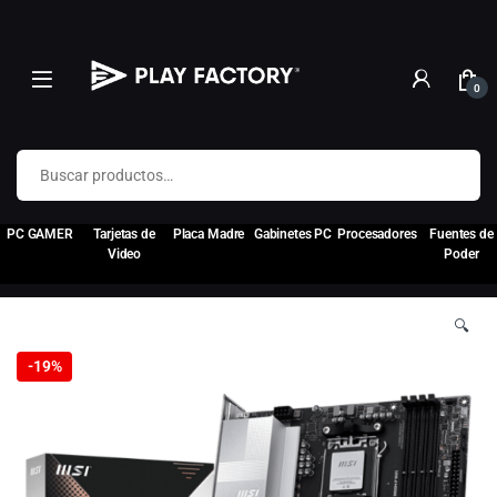
0
Buscar por:
PC GAMER
Tarjetas de
Placa Madre
Gabinetes PC
Procesadores
Fuentes de
Video
Poder
🔍
-
19%