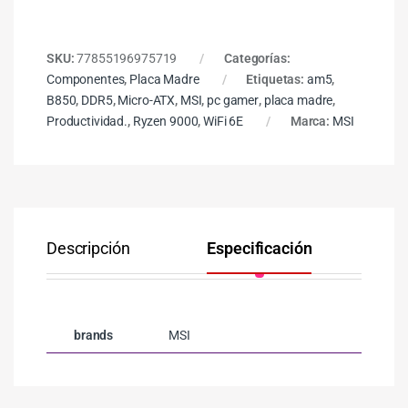
SKU:
77855196975719
Categorías:
Componentes
,
Placa Madre
Etiquetas:
am5
,
B850
,
DDR5
,
Micro-ATX
,
MSI
,
pc gamer
,
placa madre
,
Productividad.
,
Ryzen 9000
,
WiFi 6E
Marca:
MSI
Descripción
Especificación
Co
brands
MSI