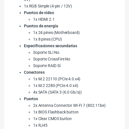
1x RGB Simple (4-pin / 12V)
Puertos de video
1x HDMI 2.1
Puertos de energía
1x 24 pines (Motherboard)
1x 8 pines (CPU)
Especificaciones secundarias
Soporte SLI No
Soporte CrossFire No
Soporte RAID Sí
Conectores
1x M.2 22110 (PCIe 4.0 x4)
1x M.2 2280 (PCIe 4.0 x4)
4x SATA (SATA 3 (6.0 Gb/s))
Puertos
2x Antenna Connector WI-FI 7 (802.11be)
1x BIOS Flashback button
1x Clear CMOS button
1x RJ45