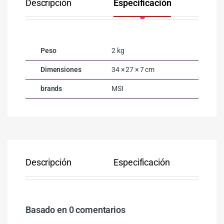
Descripción
Especificación
Co
Peso
2 kg
Dimensiones
34 × 27 × 7 cm
brands
MSI
Descripción
Especificación
Co
Basado en 0 comentarios