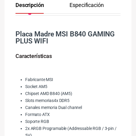
Descripción
Especificación
Co
Placa Madre MSI B840 GAMING
PLUS WIFI
Características
Fabricante MSI
Socket AM5
Chipset AMD B840 (AM5)
Slots memorias4x DDR5
Canales memoria Dual channel
Formato ATX
Soporte RGB
2x ARGB Programable (Addressable RGB / 3-pin /
5V)