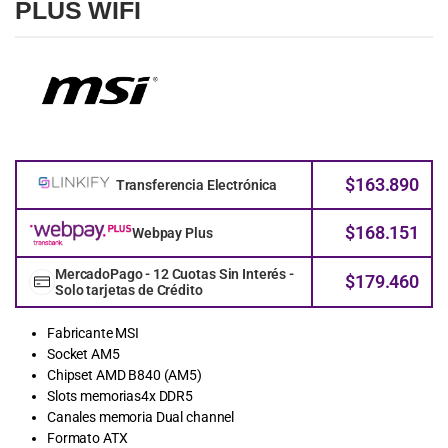
PLUS WIFI
$
163.890
Transferencia Electrónica
$
168.151
Webpay Plus
MercadoPago - 12 Cuotas Sin Interés -
$
179.460
Solo tarjetas de Crédito
Fabricante MSI
Socket AM5
Chipset AMD B840 (AM5)
Slots memorias4x DDR5
Canales memoria Dual channel
Formato ATX