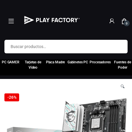
0
Buscar por:
PC GAMER
Tarjetas de
Placa Madre
Gabinetes PC
Procesadores
Fuentes de
Video
Poder
🔍
-
26%