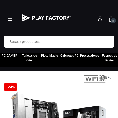
0
Buscar por:
PC GAMER
Tarjetas de
Placa Madre
Gabinetes PC
Procesadores
Fuentes de
Video
Poder
🔍
-
24%