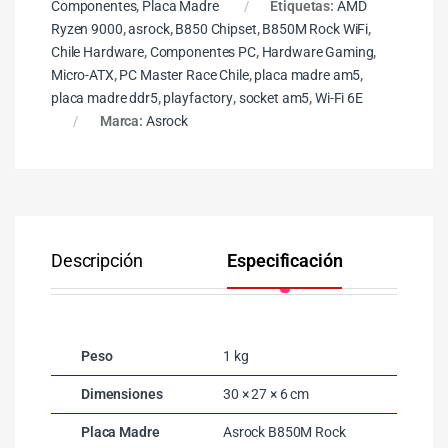
Componentes
,
Placa Madre
Etiquetas:
AMD
Ryzen 9000
,
asrock
,
B850 Chipset
,
B850M Rock WiFi
,
Chile Hardware
,
Componentes PC
,
Hardware Gaming
,
Micro-ATX
,
PC Master Race Chile
,
placa madre am5
,
placa madre ddr5
,
playfactory
,
socket am5
,
Wi-Fi 6E
Marca:
Asrock
Descripción
Especificación
Co
Peso
1 kg
Dimensiones
30 × 27 × 6 cm
Placa Madre
Asrock B850M Rock