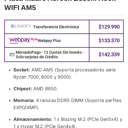
WIFI AM5
$
129.990
Transferencia Electrónica
$
133.370
Webpay Plus
MercadoPago - 12 Cuotas Sin Interés -
$
142.339
Solo tarjetas de Crédito
Socket:
AMD AM5 (Soporta procesadores serie
Ryzen 7000, 8000 y 9000).
Chipset:
AMD B850.
Memoria:
4 ranuras DDR5 DIMM (Soporta perfiles
EXPO/XMP).
Almacenamiento:
1 x Blazing M.2 (PCIe Gen5x4) y
1 x Hyper M.2 (PCIe Gen4x4).