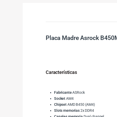
Placa Madre Asrock B450
Características
Fabricante
ASRock
Socket
AM4
Chipset
AMD B450 (AM4)
Slots memorias
2x DDR4
Canales memoria
Dual channel