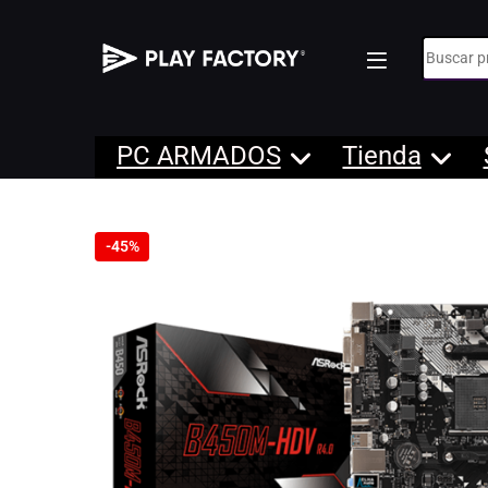
Búsqueda
PC ARMADOS
Tienda
-
45%