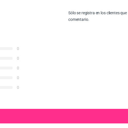
Sólo se registra en los clientes q
comentario.
0
0
0
0
0