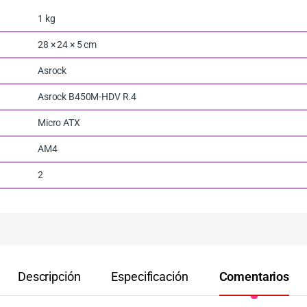
1 kg
28 × 24 × 5 cm
Asrock
Asrock B450M-HDV R.4
Micro ATX
AM4
2
Descripción
Especificación
Comentarios