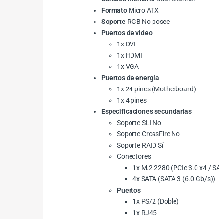
Formato
Micro ATX
Soporte
RGB No posee
Puertos de video
1x DVI
1x HDMI
1x VGA
Puertos de energía
1x 24 pines (Motherboard)
1x 4 pines
Especificaciones secundarias
Soporte SLI No
Soporte CrossFire No
Soporte RAID Sí
Conectores
1x M.2 2280 (PCIe 3.0 x4 / S
4x SATA (SATA 3 (6.0 Gb/s))
Puertos
1x PS/2 (Doble)
1x RJ45