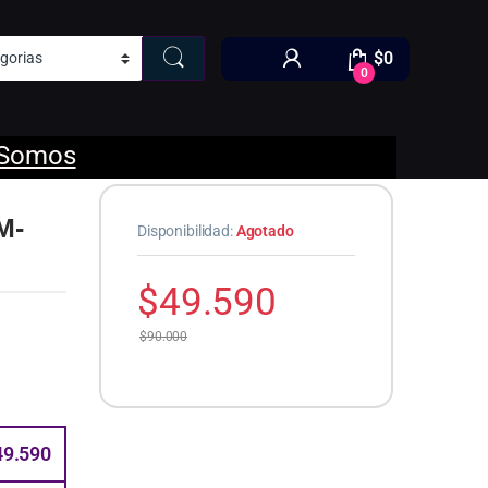
$
0
0
 Somos
M-
Disponibilidad:
Agotado
$
49.590
$
90.000
49.590