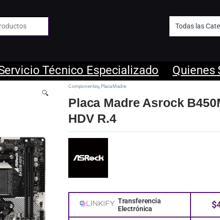
 de:
Servicio Técnico Especializado
Quienes
Componentes
,
Placa Madre
🔍
Placa Madre Asrock B450
HDV R.4
Transferencia
$
Electrónica