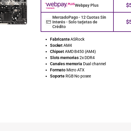
$
Webpay Plus
MercadoPago - 12 Cuotas Sin
$
Interés - Solo tarjetas de
Crédito
Fabricante
ASRock
Socket
AM4
Chipset
AMD B450 (AM4)
Slots memorias
2x DDR4
Canales memoria
Dual channel
Formato
Micro ATX
Soporte
RGB No posee