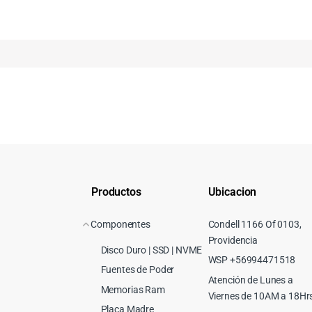
Productos
Ubicacion
Componentes
Condell 1166 Of 0103,
Providencia
Disco Duro | SSD | NVME
WSP +56994471518
Fuentes de Poder
Atención de Lunes a
Memorias Ram
Viernes de 10AM a 18Hr
Placa Madre