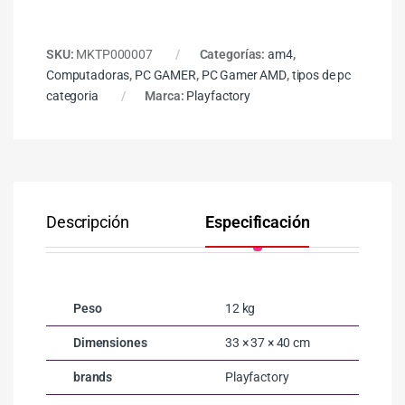
SKU:
MKTP000007
Categorías:
am4
,
Computadoras
,
PC GAMER
,
PC Gamer AMD
,
tipos de pc
categoria
Marca:
Playfactory
Descripción
Especificación
Co
Peso
12 kg
Dimensiones
33 × 37 × 40 cm
brands
Playfactory