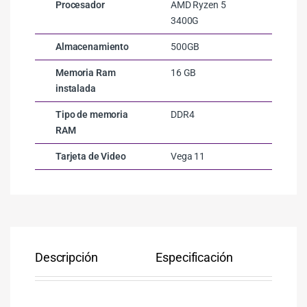
Procesador
AMD Ryzen 5
3400G
Almacenamiento
500GB
Memoria Ram
16 GB
instalada
Tipo de memoria
DDR4
RAM
Tarjeta de Video
Vega 11
Descripción
Especificación
Co