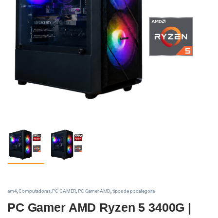
am4
,
Computadoras
,
PC GAMER
,
PC Gamer AMD
,
tipos de pc categoria
PC Gamer AMD Ryzen 5 3400G |