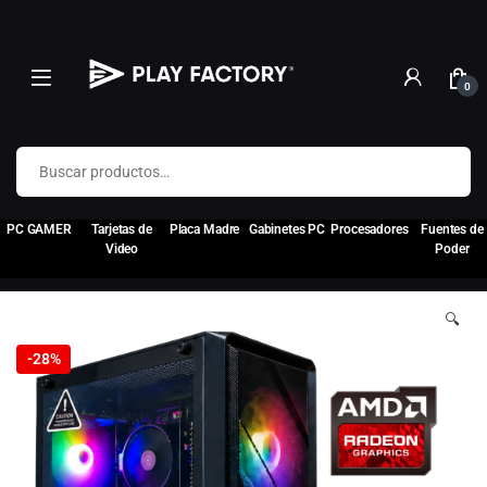
0
Buscar por:
PC GAMER
Tarjetas de
Placa Madre
Gabinetes PC
Procesadores
Fuentes de
Video
Poder
🔍
-
28%