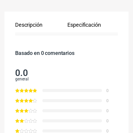
Descripción
Especificación
Co
Basado en 0 comentarios
0.0
general
0
0
0
0
0