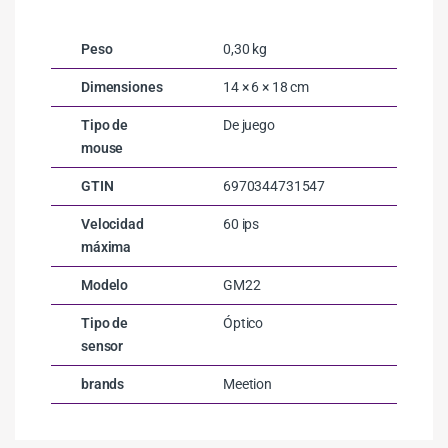
Peso
0,30 kg
Dimensiones
14 × 6 × 18 cm
Tipo de
De juego
mouse
GTIN
6970344731547
Velocidad
60 ips
máxima
Modelo
GM22
Tipo de
Óptico
sensor
brands
Meetion