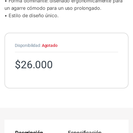
• Forma dominante: diseñado ergonómicamente para
un agarre cómodo para un uso prolongado.
• Estilo de diseño único.
Disponibilidad:
Agotado
$
26.000
Descripción
Especificación
Co