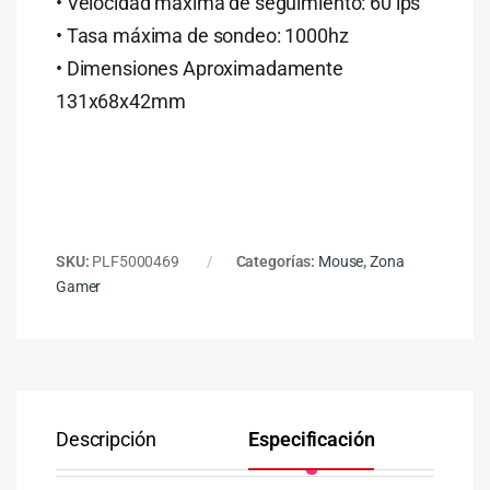
• Velocidad máxima de seguimiento: 60 ips
• Tasa máxima de sondeo: 1000hz
• Dimensiones Aproximadamente
131x68x42mm
SKU:
PLF5000469
Categorías:
Mouse
,
Zona
Gamer
Descripción
Especificación
Co