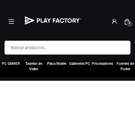
0
Buscar por:
PC GAMER
Tarjetas de
Placa Madre
Gabinetes PC
Procesadores
Fuentes de
Video
Poder