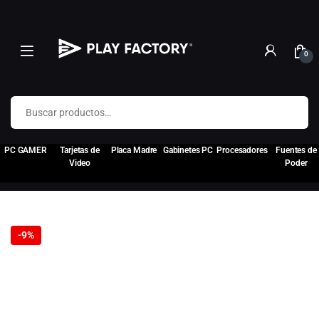
0
Buscar por:
PC GAMER
Tarjetas de
Placa Madre
Gabinetes PC
Procesadores
Fuentes de
Video
Poder
-
9%