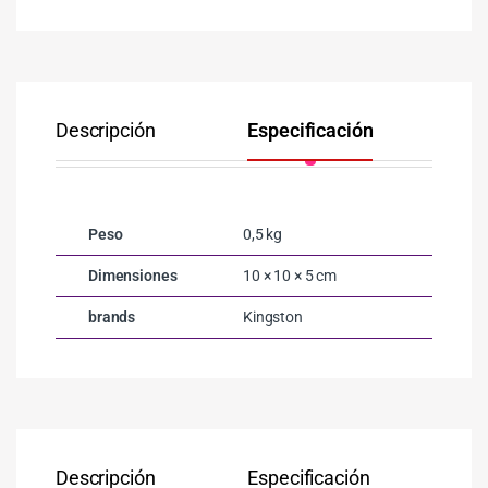
Descripción
Especificación
Co
Peso
0,5 kg
Dimensiones
10 × 10 × 5 cm
brands
Kingston
Descripción
Especificación
Co