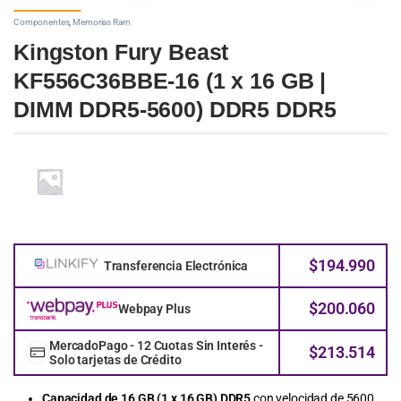
Componentes
,
Memorias Ram
Kingston Fury Beast
KF556C36BBE-16 (1 x 16 GB |
DIMM DDR5-5600) DDR5 DDR5
$
194.990
Transferencia Electrónica
$
200.060
Webpay Plus
MercadoPago - 12 Cuotas Sin Interés -
$
213.514
Solo tarjetas de Crédito
Capacidad de 16 GB (1 x 16 GB) DDR5
con velocidad de 5600