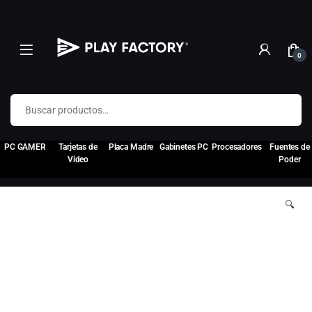
0
Buscar por:
PC GAMER
Tarjetas de
Placa Madre
Gabinetes PC
Procesadores
Fuentes de
Video
Poder
🔍